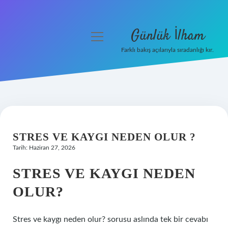
Günlük İlham
menüyü
aç
Farklı bakış açılarıyla sıradanlığı kır.
Anasayfa
Gizlilik Politikası
Yasal Uyarı
STRES VE KAYGI NEDEN OLUR ?
Hakkımızda
Tarih: Haziran 27, 2026
STRES VE KAYGI NEDEN
OLUR?
Stres ve kaygı neden olur? sorusu aslında tek bir cevabı