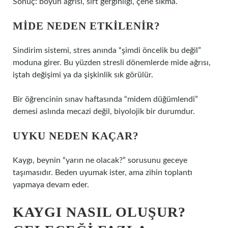
Sonuç: boyun ağrısı, sırt gerginliği, çene sıkma.
MIDE NEDEN ETKILENIR?
Sindirim sistemi, stres anında “şimdi öncelik bu değil”
moduna girer. Bu yüzden stresli dönemlerde mide ağrısı,
iştah değişimi ya da şişkinlik sık görülür.
Bir öğrencinin sınav haftasında “midem düğümlendi”
demesi aslında mecazi değil, biyolojik bir durumdur.
UYKU NEDEN KAÇAR?
Kaygı, beynin “yarın ne olacak?” sorusunu geceye
taşımasıdır. Beden uyumak ister, ama zihin toplantı
yapmaya devam eder.
KAYGI NASIL OLUŞUR?