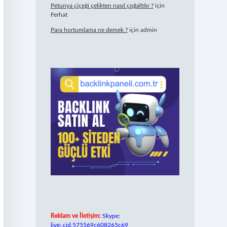
Petunya çiçeği çelikten nasıl çoğaltılır ?
için
Ferhat
Para hortumlama ne demek ?
için
admin
Reklam ve İletişim:
Skype:
live:.cid.575569c608265c69