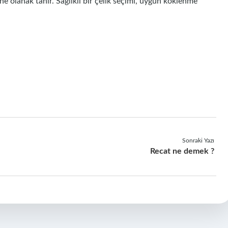
sine olanak tanır. Sağlıklı bir çelik seçimi, uygun köklenme
Sonraki Yazı
Recat ne demek ?