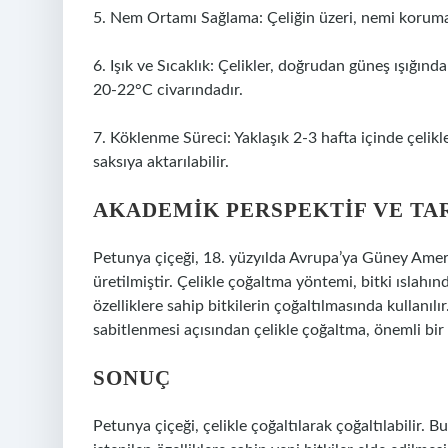
5. Nem Ortamı Sağlama: Çeliğin üzeri, nemi korumak 
6. Işık ve Sıcaklık: Çelikler, doğrudan güneş ışığında
20-22°C civarındadır.
7. Köklenme Süreci: Yaklaşık 2-3 hafta içinde çelikl
saksıya aktarılabilir.
AKADEMIK PERSPEKTIF VE TA
Petunya çiçeği, 18. yüzyılda Avrupa’ya Güney Amerik
üretilmiştir. Çelikle çoğaltma yöntemi, bitki ıslahın
özelliklere sahip bitkilerin çoğaltılmasında kullanılır
sabitlenmesi açısından çelikle çoğaltma, önemli bir 
SONUÇ
Petunya çiçeği, çelikle çoğaltılarak çoğaltılabilir. 