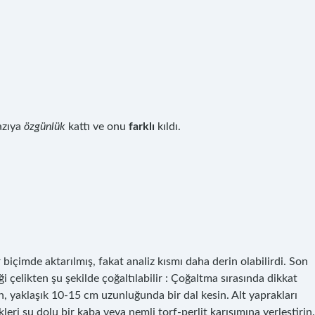
azıya
özgünlük
kattı ve onu
farklı
kıldı.
r biçimde aktarılmış, fakat analiz kısmı daha derin olabilirdi. Son
 çelikten şu şekilde çoğaltılabilir : Çoğaltma sırasında dikkat
an, yaklaşık 10-15 cm uzunluğunda bir dal kesin. Alt yaprakları
leri su dolu bir kaba veya nemli torf-perlit karışımına yerleştirin.