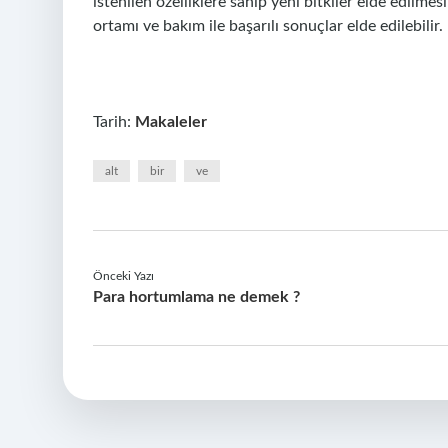
istenilen özelliklere sahip yeni bitkiler elde edilme
ortamı ve bakım ile başarılı sonuçlar elde edilebilir.
Tarih:
Makaleler
alt
bir
ve
Önceki Yazı
Para hortumlama ne demek ?