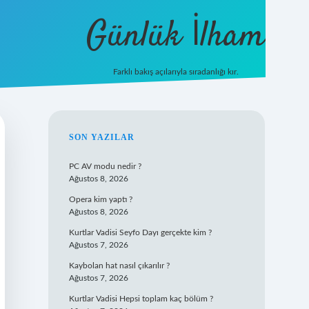
Günlük İlham
Farklı bakış açılarıyla sıradanlığı kır.
grandoperabet giriş
SIDEBAR
SON YAZILAR
PC AV modu nedir ?
Ağustos 8, 2026
Opera kim yaptı ?
Ağustos 8, 2026
Kurtlar Vadisi Seyfo Dayı gerçekte kim ?
Ağustos 7, 2026
Kaybolan hat nasıl çıkarılır ?
Ağustos 7, 2026
Kurtlar Vadisi Hepsi toplam kaç bölüm ?