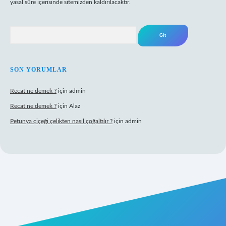
yasal süre içerisinde sitemizden kaldırılacaktır.
Arama
SON YORUMLAR
Recat ne demek ?
için
admin
Recat ne demek ?
için
Alaz
Petunya çiçeği çelikten nasıl çoğaltılır ?
için
admin
operabet giriş