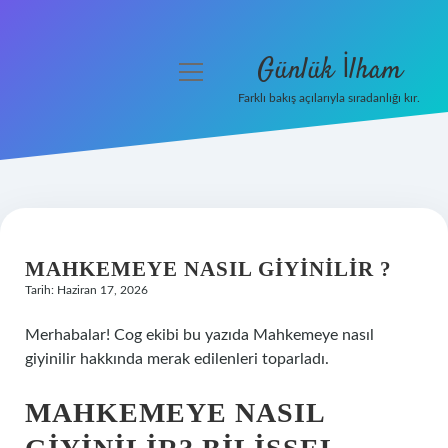
Günlük İlham
menüyü
aç
Farklı bakış açılarıyla sıradanlığı kır.
Anasayfa
Gizlilik Politikası
Yasal Uyarı
MAHKEMEYE NASIL GIYINILIR ?
Hakkımızda
Tarih: Haziran 17, 2026
Merhabalar! Cog ekibi bu yazıda Mahkemeye nasıl
giyinilir hakkında merak edilenleri toparladı.
MAHKEMEYE NASIL