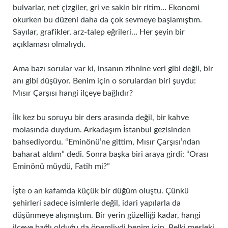
bulvarlar, net çizgiler, gri ve sakin bir ritim… Ekonomi
okurken bu düzeni daha da çok sevmeye başlamıştım.
Sayılar, grafikler, arz-talep eğrileri… Her şeyin bir
açıklaması olmalıydı.
Ama bazı sorular var ki, insanın zihnine veri gibi değil, bir
anı gibi düşüyor. Benim için o sorulardan biri şuydu:
Mısır Çarşısı hangi ilçeye bağlıdır?
İlk kez bu soruyu bir ders arasında değil, bir kahve
molasında duydum. Arkadaşım İstanbul gezisinden
bahsediyordu. “Eminönü’ne gittim, Mısır Çarşısı’ndan
baharat aldım” dedi. Sonra başka biri araya girdi: “Orası
Eminönü müydü, Fatih mi?”
İşte o an kafamda küçük bir düğüm oluştu. Çünkü
şehirleri sadece isimlerle değil, idari yapılarla da
düşünmeye alışmıştım. Bir yerin güzelliği kadar, hangi
ilçeye bağlı olduğu da önemliydi benim için. Belki mesleki