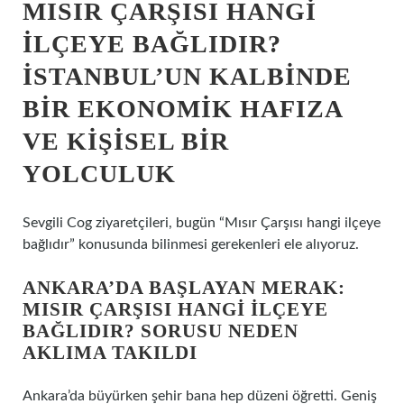
MISIR ÇARŞISI HANGI
ILÇEYE BAĞLIDIR?
İSTANBUL’UN KALBINDE
BIR EKONOMIK HAFIZA
VE KIŞISEL BIR
YOLCULUK
Sevgili Cog ziyaretçileri, bugün “Mısır Çarşısı hangi ilçeye
bağlıdır” konusunda bilinmesi gerekenleri ele alıyoruz.
ANKARA’DA BAŞLAYAN MERAK:
MISIR ÇARŞISI HANGI ILÇEYE
BAĞLIDIR? SORUSU NEDEN
AKLIMA TAKILDI
Ankara’da büyürken şehir bana hep düzeni öğretti. Geniş