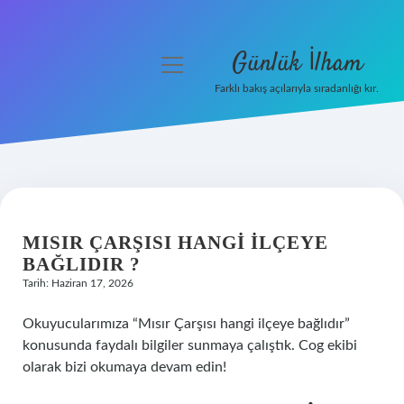
Günlük İlham
menüyü
aç
Farklı bakış açılarıyla sıradanlığı kır.
Anasayfa
Gizlilik Politikası
Yasal Uyarı
MISIR ÇARŞISI HANGI ILÇEYE
Hakkımızda
BAĞLIDIR ?
Tarih: Haziran 17, 2026
Okuyucularımıza “Mısır Çarşısı hangi ilçeye bağlıdır”
konusunda faydalı bilgiler sunmaya çalıştık. Cog ekibi
olarak bizi okumaya devam edin!