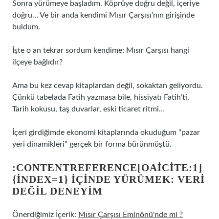
Sonra yürümeye başladım. Köprüye doğru değil, içeriye
doğru… Ve bir anda kendimi Mısır Çarşısı’nın girişinde
buldum.
İşte o an tekrar sordum kendime: Mısır Çarşısı hangi
ilçeye bağlıdır?
Ama bu kez cevap kitaplardan değil, sokaktan geliyordu.
Çünkü tabelada Fatih yazmasa bile, hissiyatı Fatih’ti.
Tarih kokusu, taş duvarlar, eski ticaret ritmi…
İçeri girdiğimde ekonomi kitaplarında okuduğum “pazar
yeri dinamikleri” gerçek bir forma bürünmüştü.
:CONTENTREFERENCE[OAICITE:1]
{INDEX=1} IÇINDE YÜRÜMEK: VERI
DEĞIL DENEYIM
Önerdiğimiz İçerik:
Mısır Çarşısı Eminönü'nde mi ?