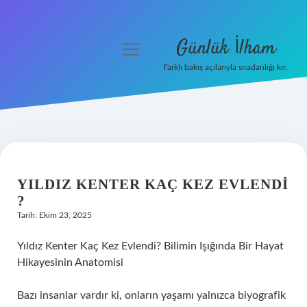
Günlük İlham
menüyü
aç
Farklı bakış açılarıyla sıradanlığı kır.
Anasayfa
Gizlilik Politikası
Yasal Uyarı
YILDIZ KENTER KAÇ KEZ EVLENDI
Hakkımızda
?
Tarih: Ekim 23, 2025
Yıldız Kenter Kaç Kez Evlendi? Bilimin Işığında Bir Hayat
Hikayesinin Anatomisi
Bazı insanlar vardır ki, onların yaşamı yalnızca biyografik