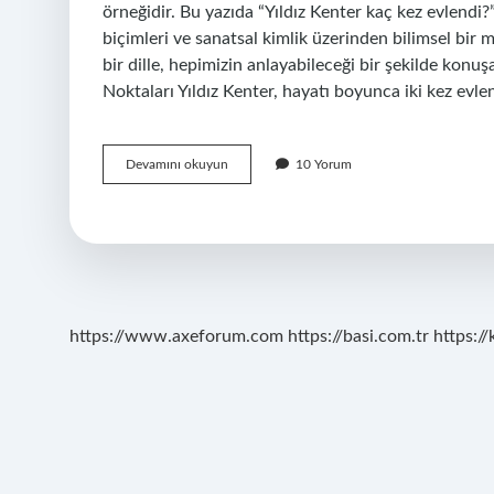
örneğidir. Bu yazıda “Yıldız Kenter kaç kez evlendi
biçimleri ve sanatsal kimlik üzerinden bilimsel bir 
bir dille, hepimizin anlayabileceği bir şekilde konu
Noktaları Yıldız Kenter, hayatı boyunca iki kez evlen
Yıldız
Devamını okuyun
10 Yorum
Kenter
kaç
kez
evlendi
?
https://www.axeforum.com
https://basi.com.tr
https://