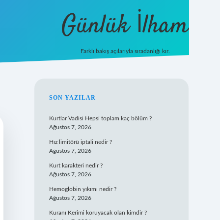
Günlük İlham
Farklı bakış açılarıyla sıradanlığı kır.
grandoperabet giriş
SIDEBAR
SON YAZILAR
Kurtlar Vadisi Hepsi toplam kaç bölüm ?
Ağustos 7, 2026
Hız limitörü iptali nedir ?
Ağustos 7, 2026
Kurt karakteri nedir ?
Ağustos 7, 2026
Hemoglobin yıkımı nedir ?
Ağustos 7, 2026
Kuranı Kerimi koruyacak olan kimdir ?