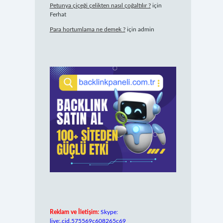
Petunya çiçeği çelikten nasıl çoğaltılır ?
için
Ferhat
Para hortumlama ne demek ?
için
admin
Reklam ve İletişim:
Skype:
live:.cid.575569c608265c69