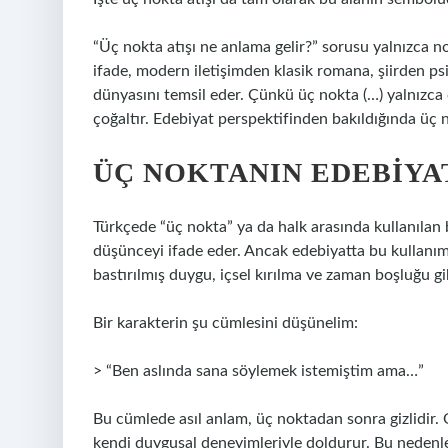
“Üç nokta atışı ne anlama gelir?” sorusu yalnızca nok
ifade, modern iletişimden klasik romana, şiirden ps
dünyasını temsil eder. Çünkü üç nokta (…) yalnızca
çoğaltır. Edebiyat perspektifinden bakıldığında üç n
ÜÇ NOKTANIN EDEBIYA
Türkçede “üç nokta” ya da halk arasında kullanılan b
düşünceyi ifade eder. Ancak edebiyatta bu kullanım ç
bastırılmış duygu, içsel kırılma ve zaman boşluğu gi
Bir karakterin şu cümlesini düşünelim:
> “Ben aslında sana söylemek istemiştim ama…”
Bu cümlede asıl anlam, üç noktadan sonra gizlidir. Ok
kendi duygusal deneyimleriyle doldurur. Bu nedenle