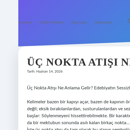
Anasayfa
Gizlilik Politikası
Yasal Uyarı
Hakkımızda
ÜÇ NOKTA ATIŞI 
Tarih: Haziran 14, 2026
Üç Nokta Atışı Ne Anlama Gelir? Edebiyatın Sessizl
Kelimeler bazen bir kapıyı açar, bazen de kapının ö
değil; eksik bırakılanlardan, susturulanlardan ve s
başlar: Söylenmeyeni hissettirebilmekte. Bir karakte
da bir mektubun sonunda asılı kalan birkaç nokta…
İşte üç nokta atışı da tam olarak bu alanın sembolü