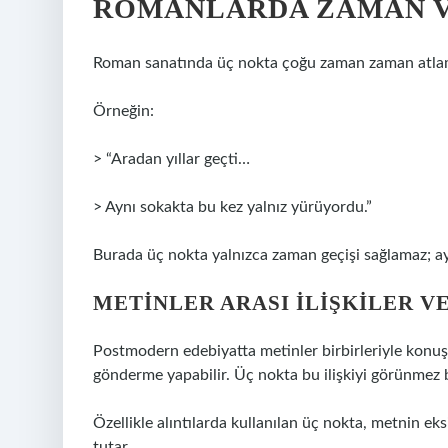
ROMANLARDA ZAMAN V
Roman sanatında üç nokta çoğu zaman zaman atlamas
Örneğin:
> “Aradan yıllar geçti…
> Aynı sokakta bu kez yalnız yürüyordu.”
Burada üç nokta yalnızca zaman geçişi sağlamaz; ayn
METINLER ARASI İLIŞKILER V
Postmodern edebiyatta metinler birbirleriyle konuşur
gönderme yapabilir. Üç nokta bu ilişkiyi görünmez 
Özellikle alıntılarda kullanılan üç nokta, metnin ek
tutar.