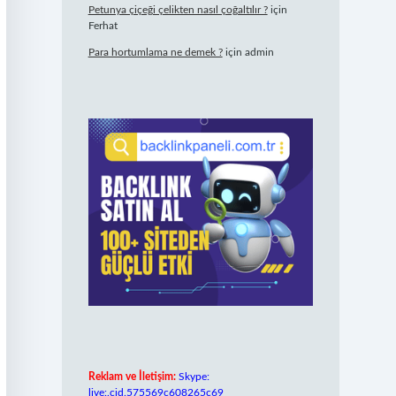
Petunya çiçeği çelikten nasıl çoğaltılır ?
için
Ferhat
Para hortumlama ne demek ?
için
admin
Reklam ve İletişim:
Skype:
live:.cid.575569c608265c69