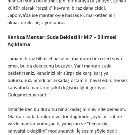
mantarı suda bekletmek gibi bir hataya düşmüyor, çünkü
kültür olarak “tazelik” kavramı biraz daha ciddi.
Japonya’da ise mantar öyle hassas ki, marketten alır
almaz direkt pişiriyorsunuz.
Kanlıca Mantarı Suda Bekletilir Mi? – Bilimsel
Açıklama
Tamam, biraz bilimsel bakalım: mantarın hücreleri suyu
emer, bu da dokusunu bozuyor. Yani mantarı suda
bekletirseniz, kendinizi bir sürprizle karşı karşıya
bulursunuz. Şimdi bir arkadaş ortamını hayal edin: herkes
kahvaltıda mantarın şekil değiştirdiğini görüyor.
Gülüşmeler garanti.
İzmir’de ben bu durumu bir arkadaşımın evinde denedim.
Mantarı suda bıraktım ve döndüğümde şöyle bir sahne
vardı: mantar yumuşacık, yapışkan ve “ben artık
kahvaltılık değilim” modundaydı. İç sesim şöyle dedi: