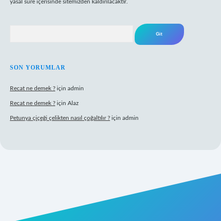
yasal süre içerisinde sitemizden kaldırılacaktır.
Arama
SON YORUMLAR
Recat ne demek ?
için
admin
Recat ne demek ?
için
Alaz
Petunya çiçeği çelikten nasıl çoğaltılır ?
için
admin
abet giriş