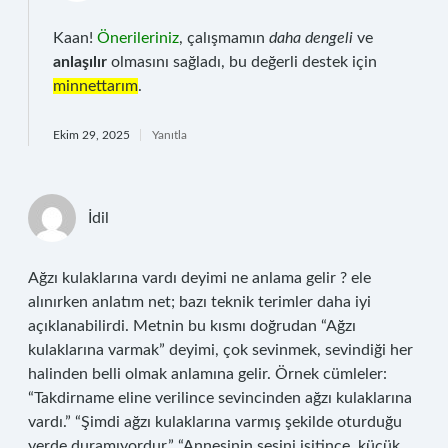
Kaan!
Önerileriniz
, çalışmamın
daha dengeli
ve
anlaşılır
olmasını sağladı, bu değerli destek için
minnettarım
.
Ekim 29, 2025
Yanıtla
İdil
Ağzı kulaklarına vardı deyimi ne anlama gelir ? ele
alınırken anlatım net; bazı teknik terimler daha iyi
açıklanabilirdi. Metnin bu kısmı doğrudan “Ağzı
kulaklarına varmak” deyimi, çok sevinmek, sevindiği her
halinden belli olmak anlamına gelir. Örnek cümleler:
“Takdirname eline verilince sevincinden ağzı kulaklarına
vardı.” “Şimdi ağzı kulaklarına varmış şekilde oturduğu
yerde duramıyordur.” “Annesinin sesini işitince, küçük