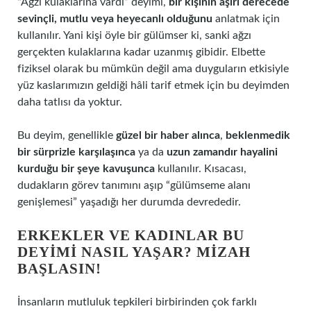
“Ağzı kulaklarına vardı” deyimi,
bir kişinin aşırı derecede
sevinçli, mutlu veya heyecanlı olduğunu
anlatmak için
kullanılır. Yani kişi öyle bir gülümser ki, sanki ağzı
gerçekten kulaklarına kadar uzanmış gibidir. Elbette
fiziksel olarak bu mümkün değil ama duyguların etkisiyle
yüz kaslarımızın geldiği hâli tarif etmek için bu deyimden
daha tatlısı da yoktur.
Bu deyim, genellikle
güzel bir haber alınca
,
beklenmedik
bir sürprizle karşılaşınca
ya da
uzun zamandır hayalini
kurduğu bir şeye kavuşunca
kullanılır. Kısacası,
dudakların görev tanımını aşıp “gülümseme alanı
genişlemesi” yaşadığı her durumda devrededir.
ERKEKLER VE KADINLAR BU
DEYIMI NASIL YAŞAR? MIZAH
BAŞLASIN!
İnsanların mutluluk tepkileri birbirinden çok farklı