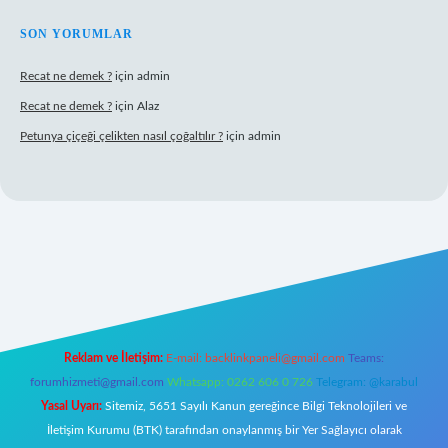
SON YORUMLAR
Recat ne demek ?
için
admin
Recat ne demek ?
için
Alaz
Petunya çiçeği çelikten nasıl çoğaltılır ?
için
admin
erabet giriş
Reklam ve İletişim:
E-mail:
backlinkpaneli@gmail.com
Teams:
forumhizmeti@gmail.com
Whatsapp: 0262 606 0 726
Telegram: @karabul
Yasal Uyarı:
Sitemiz, 5651 Sayılı Kanun gereğince Bilgi Teknolojileri ve
İletişim Kurumu (BTK) tarafından onaylanmış bir Yer Sağlayıcı olarak