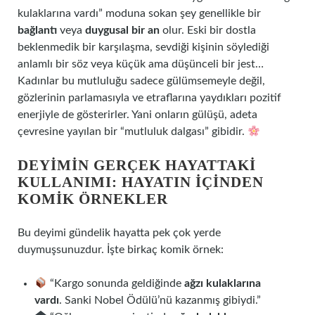
kulaklarına vardı” moduna sokan şey genellikle bir
bağlantı
veya
duygusal bir an
olur. Eski bir dostla
beklenmedik bir karşılaşma, sevdiği kişinin söylediği
anlamlı bir söz veya küçük ama düşünceli bir jest…
Kadınlar bu mutluluğu sadece gülümsemeyle değil,
gözlerinin parlamasıyla ve etraflarına yaydıkları pozitif
enerjiyle de gösterirler. Yani onların gülüşü, adeta
çevresine yayılan bir “mutluluk dalgası” gibidir.
DEYIMIN GERÇEK HAYATTAKI
KULLANIMI: HAYATIN İÇINDEN
KOMIK ÖRNEKLER
Bu deyimi gündelik hayatta pek çok yerde
duymuşsunuzdur. İşte birkaç komik örnek:
“Kargo sonunda geldiğinde
ağzı kulaklarına
vardı
. Sanki Nobel Ödülü’nü kazanmış gibiydi.”