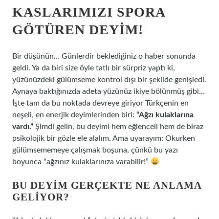
KASLARIMIZI SPORA
GÖTÜREN DEYIM!
Bir düşünün… Günlerdir beklediğiniz o haber sonunda
geldi. Ya da biri size öyle tatlı bir sürpriz yaptı ki,
yüzünüzdeki gülümseme kontrol dışı bir şekilde genişledi.
Aynaya baktığınızda adeta yüzünüz ikiye bölünmüş gibi…
İşte tam da bu noktada devreye giriyor Türkçenin en
neşeli, en enerjik deyimlerinden biri:
“Ağzı kulaklarına
vardı.”
Şimdi gelin, bu deyimi hem eğlenceli hem de biraz
psikolojik bir gözle ele alalım. Ama uyarayım: Okurken
gülümsememeye çalışmak boşuna, çünkü bu yazı
boyunca “ağzınız kulaklarınıza varabilir!”
BU DEYIM GERÇEKTE NE ANLAMA
GELIYOR?