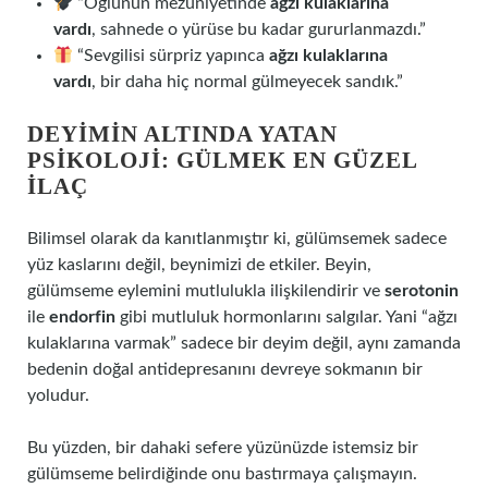
“Oğlunun mezuniyetinde
ağzı kulaklarına
vardı
, sahnede o yürüse bu kadar gururlanmazdı.”
“Sevgilisi sürpriz yapınca
ağzı kulaklarına
vardı
, bir daha hiç normal gülmeyecek sandık.”
DEYIMIN ALTINDA YATAN
PSIKOLOJI: GÜLMEK EN GÜZEL
İLAÇ
Bilimsel olarak da kanıtlanmıştır ki, gülümsemek sadece
yüz kaslarını değil, beynimizi de etkiler. Beyin,
gülümseme eylemini mutlulukla ilişkilendirir ve
serotonin
ile
endorfin
gibi mutluluk hormonlarını salgılar. Yani “ağzı
kulaklarına varmak” sadece bir deyim değil, aynı zamanda
bedenin doğal antidepresanını devreye sokmanın bir
yoludur.
Bu yüzden, bir dahaki sefere yüzünüzde istemsiz bir
gülümseme belirdiğinde onu bastırmaya çalışmayın.