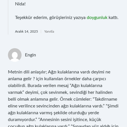
Nida!
Teşekkür ederim, görüşleriniz yazıya
doygunluk
kattı.
Aralık 14, 2025
Yanıtla
Engin
Metnin dili anlaşılır; Ağzı kulaklarına vardı deyimi ne
anlama gelir ? için kullanılan örnekler daha çarpıcı
olabilirdi. Burada verilen mesaj “Ağzı kulaklarına
varmak” deyimi, çok sevinmek, sevindiği her halinden
belli olmak anlamına gelir. Örnek cümleler: “Takdirname
eline verilince sevincinden ağzı kulaklarına vardı.” “Şimdi
ağzı kulaklarına varmış şekilde oturduğu yerde
duramıyordur.” “Annesinin sesini işitince, küçük
çocuğun ağzı kulaklarına vardı.” “Sınavdan yüz aldığı için