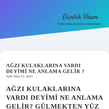
Günlük İlham
menüyü
aç
Farklı bakış açılarıyla sıradanlığı kır.
Anasayfa
Gizlilik Politikası
Yasal Uyarı
AĞZI KULAKLARINA VARDI
Hakkımızda
DEYIMI NE ANLAMA GELIR ?
Tarih: Ekim 11, 2025
AĞZI KULAKLARINA
VARDI DEYIMI NE ANLAMA
GELIR? GÜLMEKTEN YÜZ