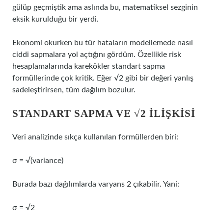
gülüp geçmiştik ama aslında bu, matematiksel sezginin
eksik kurulduğu bir yerdi.
Ekonomi okurken bu tür hataların modellemede nasıl
ciddi sapmalara yol açtığını gördüm. Özellikle risk
hesaplamalarında karekökler standart sapma
formüllerinde çok kritik. Eğer √2 gibi bir değeri yanlış
sadeleştirirsen, tüm dağılım bozulur.
STANDART SAPMA VE √2 ILIŞKISI
Veri analizinde sıkça kullanılan formüllerden biri:
σ = √(variance)
Burada bazı dağılımlarda varyans 2 çıkabilir. Yani:
σ = √2