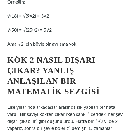
Örneğin:
√(18) = √(9×2) = 3√2
√(50) = √(25×2) = 5√2
Ama √2 için böyle bir ayrışma yok.
KÖK 2 NASIL DIŞARI
ÇIKAR? YANLIŞ
ANLAŞILAN BIR
MATEMATIK SEZGISI
Lise yıllarında arkadaşlar arasında sık yapılan bir hata
vardı. Bir sayıyı kökten çıkarırken sanki “içerideki her şey
dışarı çıkabilir” gibi düşünülürdü. Hatta biri “√2’yi de 2
yaparız, sonra bir şeyle böleriz” demişti. O zamanlar