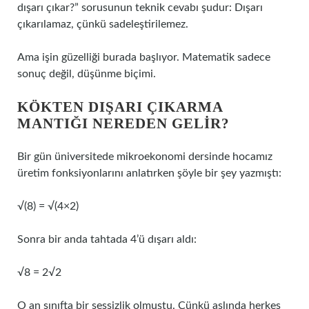
dışarı çıkar?” sorusunun teknik cevabı şudur: Dışarı
çıkarılamaz, çünkü sadeleştirilemez.
Ama işin güzelliği burada başlıyor. Matematik sadece
sonuç değil, düşünme biçimi.
KÖKTEN DIŞARI ÇIKARMA
MANTIĞI NEREDEN GELIR?
Bir gün üniversitede mikroekonomi dersinde hocamız
üretim fonksiyonlarını anlatırken şöyle bir şey yazmıştı:
√(8) = √(4×2)
Sonra bir anda tahtada 4’ü dışarı aldı:
√8 = 2√2
O an sınıfta bir sessizlik olmuştu. Çünkü aslında herkes