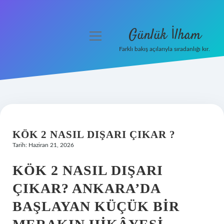
Günlük İlham
menüyü
aç
Farklı bakış açılarıyla sıradanlığı kır.
Anasayfa
Gizlilik Politikası
Yasal Uyarı
KÖK 2 NASIL DIŞARI ÇIKAR ?
Hakkımızda
Tarih: Haziran 21, 2026
KÖK 2 NASIL DIŞARI
ÇIKAR? ANKARA’DA
BAŞLAYAN KÜÇÜK BIR