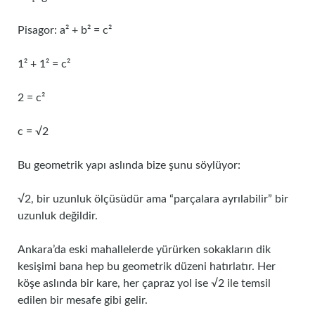
Pisagor: a² + b² = c²
1² + 1² = c²
2 = c²
c = √2
Bu geometrik yapı aslında bize şunu söylüyor:
√2, bir uzunluk ölçüsüdür ama “parçalara ayrılabilir” bir
uzunluk değildir.
Ankara’da eski mahallelerde yürürken sokakların dik
kesişimi bana hep bu geometrik düzeni hatırlatır. Her
köşe aslında bir kare, her çapraz yol ise √2 ile temsil
edilen bir mesafe gibi gelir.