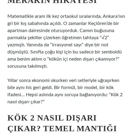
MERAKIN HIKÂYESI
Matematikle aram ilk kez ortaokul sıralarında, Ankara’nın
gri bir kış sabahında açıldı. O zamanlar Keçiören’de bir
apartman dairesinde oturuyorduk. Camın buğusuna
parmakla şekiller çizerken öğretmen tahtaya “√2”
yazmıştı. Yanında da “irrasyonel sayı” diye bir not
düşmüştü. Sınıfta çoğu kişi için bu sadece bir semboldü
ama benim aklım o “kökün içi neden dışarı çıkamıyor?”
sorusuna takılmıştı.
Yıllar sonra ekonomi okurken veri setleriyle uğraşırken
bile aynı his geri geldi. Bir formül, bir model, bir kök
ifadesi… Hepsi aslında aynı soruya bağlanıyordu: “Kök 2
nasıl dışarı çıkar?”
KÖK 2 NASIL DIŞARI
ÇIKAR? TEMEL MANTIĞI