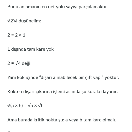
Bunu anlamanın en net yolu sayıyı parçalamaktır.
√2’yi düşünelim:
2 = 2 × 1
1 dışında tam kare yok
2 = √4 değil
Yani kök içinde “dışarı alınabilecek bir çift yapı” yoktur.
Kökten dışarı çıkarma işlemi aslında şu kurala dayanır:
√(a × b) = √a × √b
Ama burada kritik nokta şu: a veya b tam kare olmalı.