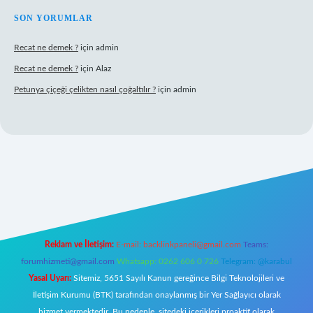
SON YORUMLAR
Recat ne demek ?
için
admin
Recat ne demek ?
için
Alaz
Petunya çiçeği çelikten nasıl çoğaltılır ?
için
admin
bet giriş
Reklam ve İletişim:
E-mail:
backlinkpaneli@gmail.com
Teams:
forumhizmeti@gmail.com
Whatsapp: 0262 606 0 726
Telegram: @karabul
Yasal Uyarı:
Sitemiz, 5651 Sayılı Kanun gereğince Bilgi Teknolojileri ve
İletişim Kurumu (BTK) tarafından onaylanmış bir Yer Sağlayıcı olarak
hizmet vermektedir. Bu nedenle, sitedeki içerikleri proaktif olarak