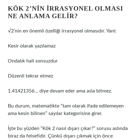
KÖK 2’NIN IRRASYONEL OLMASI
NE ANLAMA GELIR?
√2’nin en önemli özelliği irrasyonel olmasıdır. Yani:
Kesir olarak yazılamaz
Ondalık hali sonsuzdur
Düzenli tekrar etmez
1.41421356… diye devam eder ama asla bitmez.
Bu durum, matematikte “tam olarak ifade edilemeyen
ama kesin bilinen” sayılar kategorisine girer.
İşte bu yüzden “Kök 2 nasıl dışarı çıkar?” sorusu aslında
biraz da felsefidir. Çünkü dışarı çıkmak için önce