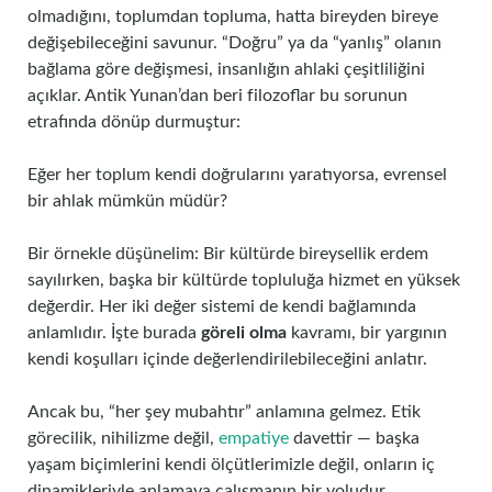
olmadığını, toplumdan topluma, hatta bireyden bireye
değişebileceğini savunur. “Doğru” ya da “yanlış” olanın
bağlama göre değişmesi, insanlığın ahlaki çeşitliliğini
açıklar. Antik Yunan’dan beri filozoflar bu sorunun
etrafında dönüp durmuştur:
Eğer her toplum kendi doğrularını yaratıyorsa, evrensel
bir ahlak mümkün müdür?
Bir örnekle düşünelim: Bir kültürde bireysellik erdem
sayılırken, başka bir kültürde topluluğa hizmet en yüksek
değerdir. Her iki değer sistemi de kendi bağlamında
anlamlıdır. İşte burada
göreli olma
kavramı, bir yargının
kendi koşulları içinde değerlendirilebileceğini anlatır.
Ancak bu, “her şey mubahtır” anlamına gelmez. Etik
görecilik, nihilizme değil,
empatiye
davettir — başka
yaşam biçimlerini kendi ölçütlerimizle değil, onların iç
dinamikleriyle anlamaya çalışmanın bir yoludur.