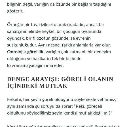
bilginin değil, varlığın da özünde bir bağlam taşıdığını
gösterir.
Örneğin bir taş, fiziksel olarak oradadır; ancak bir
sanatçının elinde heykel, bir çocuğun oyununda
oyuncak, bir filozofun gözünde ise evrenin
suskunluğudur. Aynı nesne, farklı anlamlarla var olur.
Ontolojik görelilik
, varlığın çok katmanlı bir deneyim
olduğunu ve hakikatin tek bir biçimde
kavranamayacağını ima eder.
DENGE ARAYIŞI: GÖRELI OLANIN
İÇINDEKI MUTLAK
Felsefe, her şeyin göreli olduğunu söylemekle yetinmez;
aynı zamanda şu soruyu da sorar: “Peki, göreceli
olduğunu söylediğimiz şeyin kendisi mutlak değil mi?”
Eğer tüm doğrular göreliyse, “her şey göreli” önermesi de