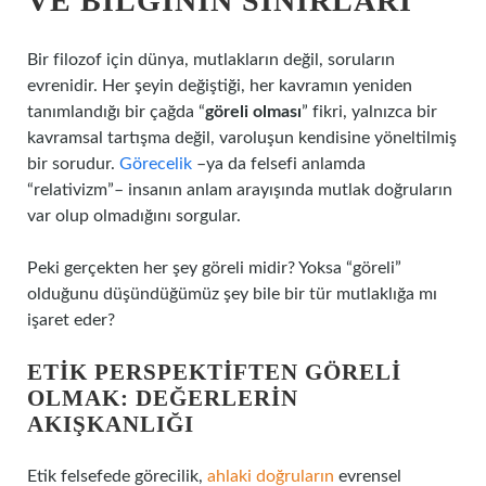
VE BILGININ SINIRLARI
Bir filozof için dünya, mutlakların değil, soruların
evrenidir. Her şeyin değiştiği, her kavramın yeniden
tanımlandığı bir çağda “
göreli olması
” fikri, yalnızca bir
kavramsal tartışma değil, varoluşun kendisine yöneltilmiş
bir sorudur.
Görecelik
–ya da felsefi anlamda
“relativizm”– insanın anlam arayışında mutlak doğruların
var olup olmadığını sorgular.
Peki gerçekten her şey göreli midir? Yoksa “göreli”
olduğunu düşündüğümüz şey bile bir tür mutlaklığa mı
işaret eder?
ETIK PERSPEKTIFTEN GÖRELI
OLMAK: DEĞERLERIN
AKIŞKANLIĞI
Etik felsefede görecilik,
ahlaki doğruların
evrensel