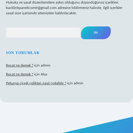
Hukuka ve yasal düzenlemelere aykırı olduğunu düşündüğünüz içerikleri,
backlinkpanelicomtr@gmail.com
adresine bildirmeniz halinde, ilgili içerikler
yasal süre içerisinde sitemizden kaldırılacaktır.
Arama
SON YORUMLAR
Recat ne demek ?
için
admin
Recat ne demek ?
için
Alaz
Petunya çiçeği çelikten nasıl çoğaltılır ?
için
admin
rabet giriş