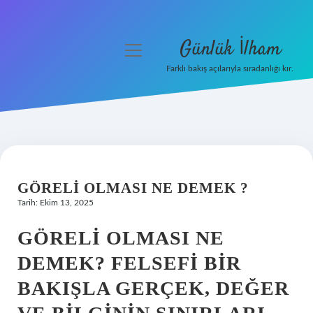
Günlük İlham
menüyü
aç
Farklı bakış açılarıyla sıradanlığı kır.
Anasayfa
Gizlilik Politikası
Yasal Uyarı
GÖRELI OLMASI NE DEMEK ?
Hakkımızda
Tarih: Ekim 13, 2025
GÖRELI OLMASI NE
DEMEK? FELSEFI BIR
BAKIŞLA GERÇEK, DEĞER