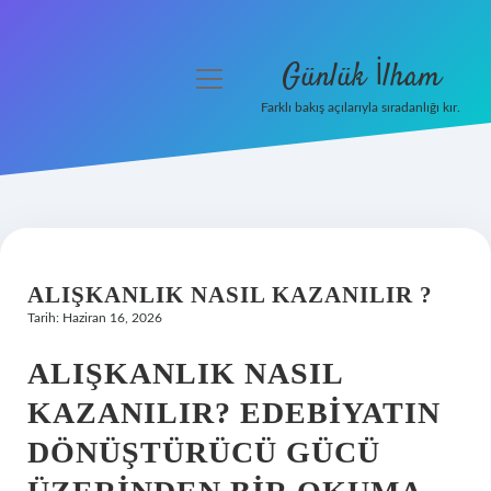
Günlük İlham
menüyü
aç
Farklı bakış açılarıyla sıradanlığı kır.
Anasayfa
Gizlilik Politikası
Yasal Uyarı
ALIŞKANLIK NASIL KAZANILIR ?
Hakkımızda
Tarih: Haziran 16, 2026
ALIŞKANLIK NASIL
KAZANILIR? EDEBIYATIN
DÖNÜŞTÜRÜCÜ GÜCÜ