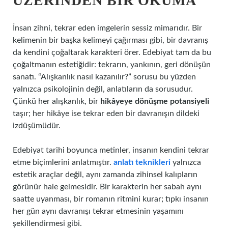
ÜZERINDEN BIR OKUMA
İnsan zihni, tekrar eden imgelerin sessiz mimarıdır. Bir
kelimenin bir başka kelimeyi çağırması gibi, bir davranış
da kendini çoğaltarak karakteri örer. Edebiyat tam da bu
çoğaltmanın estetiğidir: tekrarın, yankının, geri dönüşün
sanatı. “Alışkanlık nasıl kazanılır?” sorusu bu yüzden
yalnızca psikolojinin değil, anlatıların da sorusudur.
Çünkü her alışkanlık, bir
hikâyeye dönüşme potansiyeli
taşır; her hikâye ise tekrar eden bir davranışın dildeki
izdüşümüdür.
Edebiyat tarihi boyunca metinler, insanın kendini tekrar
etme biçimlerini anlatmıştır.
anlatı teknikleri
yalnızca
estetik araçlar değil, aynı zamanda zihinsel kalıpların
görünür hale gelmesidir. Bir karakterin her sabah aynı
saatte uyanması, bir romanın ritmini kurar; tıpkı insanın
her gün aynı davranışı tekrar etmesinin yaşamını
şekillendirmesi gibi.