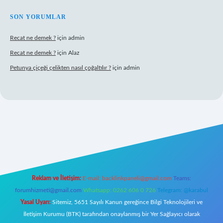
SON YORUMLAR
Recat ne demek ?
için
admin
Recat ne demek ?
için
Alaz
Petunya çiçeği çelikten nasıl çoğaltılır ?
için
admin
doperabet giriş
Reklam ve İletişim:
E-mail:
backlinkpaneli@gmail.com
Teams:
forumhizmeti@gmail.com
Whatsapp: 0262 606 0 726
Telegram: @karabul
Yasal Uyarı:
Sitemiz, 5651 Sayılı Kanun gereğince Bilgi Teknolojileri ve
İletişim Kurumu (BTK) tarafından onaylanmış bir Yer Sağlayıcı olarak