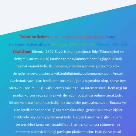
andoperabet giriş
Reklam ve İletişim:
E-mail:
backlinkpaneli@gmail.com
Teams:
forumhizmeti@gmail.com
Whatsapp: 0262 606 0 726
Telegram: @karabul
Yasal Uyarı:
Sitemiz, 5651 Sayılı Kanun gereğince Bilgi Teknolojileri ve
İletişim Kurumu (BTK) tarafından onaylanmış bir Yer Sağlayıcı olarak
hizmet vermektedir. Bu nedenle, sitedeki içerikleri proaktif olarak
denetleme veya araştırma yükümlülüğümüz bulunmamaktadır. Ancak,
üyelerimiz yazdıkları içeriklerin sorumluluğunu taşımakta olup, siteye üye
olarak bu sorumluluğu kabul etmiş sayılırlar. Bu internet sitesi, herhangi bir
marka, kurum veya şahıs şirketi ile hiçbir bağlantısı bulunmamaktadır.
Sitede yalnızca kendi hazırladığımız makaleler paylaşılmaktadır. Burada yer
alan içerikler haber niteliği taşımamakta olup, gerçek kurum ve kişiler
hakkında paylaşım yapılmamaktadır. Gerçek kurum ve kişiler ile isim
benzerlikleri tamamen tesadüfidir. Sitemiz, kar amacı gütmeyen ve
tamamen ücretsiz bir bilgi paylaşım platformudur. Hukuka ve yasal