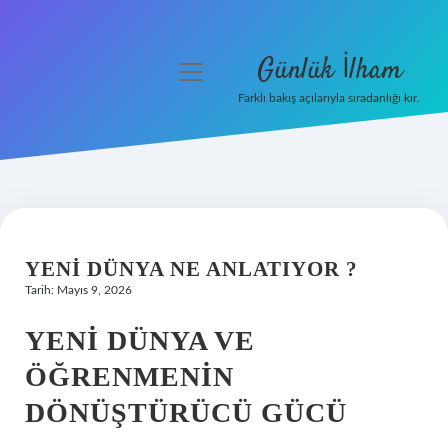
Günlük İlham
menüyü
aç
Farklı bakış açılarıyla sıradanlığı kır.
Anasayfa
Gizlilik Politikası
Yasal Uyarı
YENI DÜNYA NE ANLATIYOR ?
Hakkımızda
Tarih: Mayıs 9, 2026
YENI DÜNYA VE
ÖĞRENMENIN
DÖNÜŞTÜRÜCÜ GÜCÜ