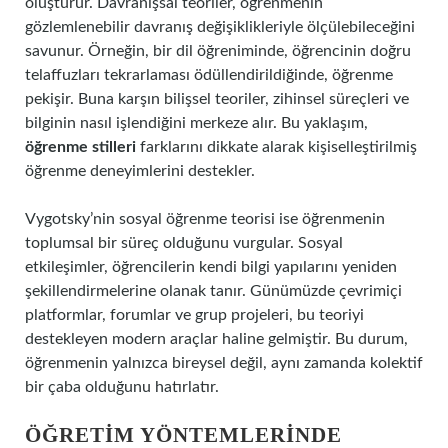
oluşturur. Davranışsal teoriler, öğrenmenin
gözlemlenebilir davranış değişiklikleriyle ölçülebileceğini
savunur. Örneğin, bir dil öğreniminde, öğrencinin doğru
telaffuzları tekrarlaması ödüllendirildiğinde, öğrenme
pekişir. Buna karşın bilişsel teoriler, zihinsel süreçleri ve
bilginin nasıl işlendiğini merkeze alır. Bu yaklaşım,
öğrenme stilleri
farklarını dikkate alarak kişiselleştirilmiş
öğrenme deneyimlerini destekler.
Vygotsky’nin sosyal öğrenme teorisi ise öğrenmenin
toplumsal bir süreç olduğunu vurgular. Sosyal
etkileşimler, öğrencilerin kendi bilgi yapılarını yeniden
şekillendirmelerine olanak tanır. Günümüzde çevrimiçi
platformlar, forumlar ve grup projeleri, bu teoriyi
destekleyen modern araçlar haline gelmiştir. Bu durum,
öğrenmenin yalnızca bireysel değil, aynı zamanda kolektif
bir çaba olduğunu hatırlatır.
ÖĞRETIM YÖNTEMLERINDE