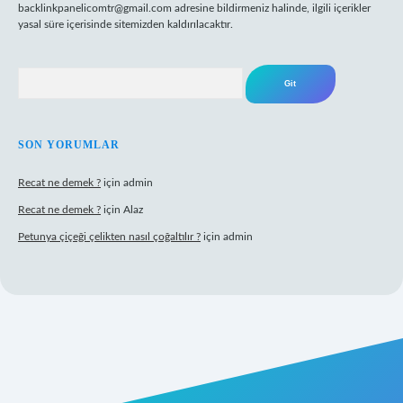
backlinkpanelicomtr@gmail.com
adresine bildirmeniz halinde, ilgili içerikler
yasal süre içerisinde sitemizden kaldırılacaktır.
Arama
SON YORUMLAR
Recat ne demek ?
için
admin
Recat ne demek ?
için
Alaz
Petunya çiçeği çelikten nasıl çoğaltılır ?
için
admin
perabet giriş