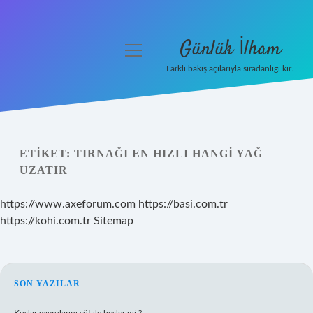
Günlük İlham
menüyü
aç
Farklı bakış açılarıyla sıradanlığı kır.
Anasayfa
Gizlilik Politikası
ETIKET:
TIRNAĞI EN HIZLI HANGI YAĞ
Yasal Uyarı
UZATIR
Hakkımızda
https://www.axeforum.com
https://basi.com.tr
https://kohi.com.tr
Sitemap
SIDEBAR
SON YAZILAR