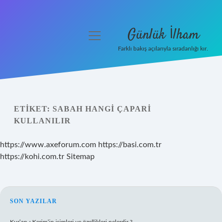
Günlük İlham
menüyü
aç
Farklı bakış açılarıyla sıradanlığı kır.
Anasayfa
Gizlilik Politikası
ETIKET:
SABAH HANGI ÇAPARI
Yasal Uyarı
KULLANILIR
Hakkımızda
https://www.axeforum.com
https://basi.com.tr
https://kohi.com.tr
Sitemap
SIDEBAR
SON YAZILAR