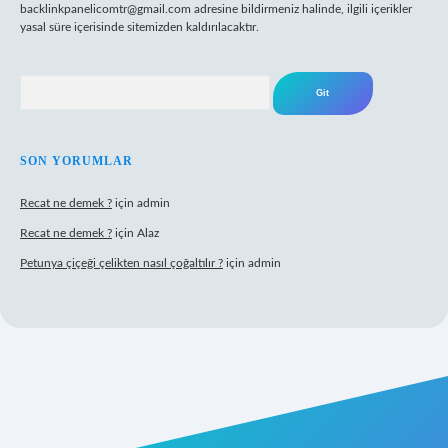
backlinkpanelicomtr@gmail.com
adresine bildirmeniz halinde, ilgili içerikler
yasal süre içerisinde sitemizden kaldırılacaktır.
Arama
SON YORUMLAR
Recat ne demek ?
için
admin
Recat ne demek ?
için
Alaz
Petunya çiçeği çelikten nasıl çoğaltılır ?
için
admin
iş