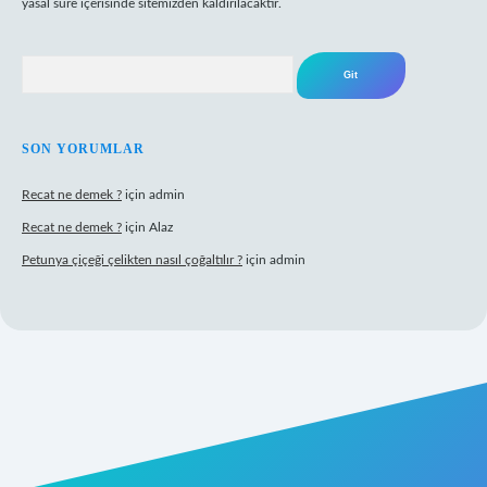
yasal süre içerisinde sitemizden kaldırılacaktır.
Arama
SON YORUMLAR
Recat ne demek ?
için
admin
Recat ne demek ?
için
Alaz
Petunya çiçeği çelikten nasıl çoğaltılır ?
için
admin
abet giriş