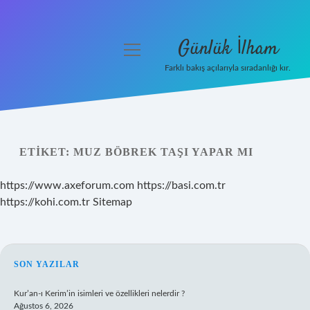
Günlük İlham
menüyü
aç
Farklı bakış açılarıyla sıradanlığı kır.
Anasayfa
Gizlilik Politikası
ETIKET:
MUZ BÖBREK TAŞI YAPAR MI
Yasal Uyarı
https://www.axeforum.com
https://basi.com.tr
Hakkımızda
https://kohi.com.tr
Sitemap
SIDEBAR
SON YAZILAR
Kur’an-ı Kerim’in isimleri ve özellikleri nelerdir ?
Ağustos 6, 2026