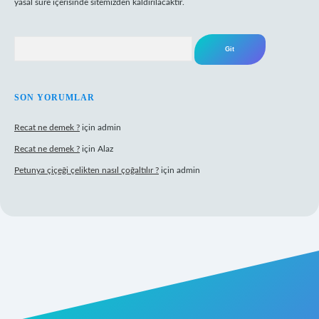
yasal süre içerisinde sitemizden kaldırılacaktır.
Arama
SON YORUMLAR
Recat ne demek ?
için
admin
Recat ne demek ?
için
Alaz
Petunya çiçeği çelikten nasıl çoğaltılır ?
için
admin
abet giriş