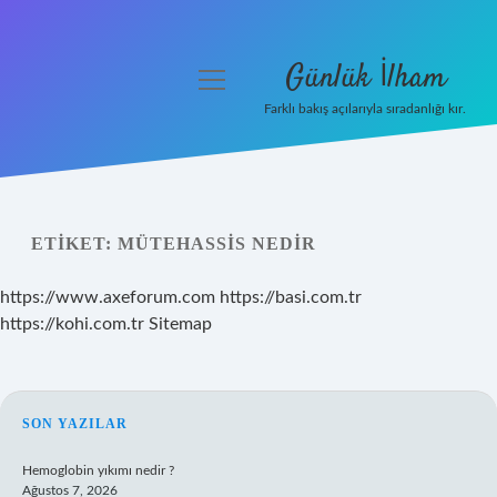
Günlük İlham
menüyü
aç
Farklı bakış açılarıyla sıradanlığı kır.
Anasayfa
Gizlilik Politikası
ETIKET:
MÜTEHASSIS NEDIR
Yasal Uyarı
https://www.axeforum.com
https://basi.com.tr
Hakkımızda
https://kohi.com.tr
Sitemap
SIDEBAR
SON YAZILAR
Hemoglobin yıkımı nedir ?
Ağustos 7, 2026