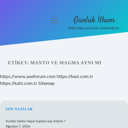
Günlük İlham
menüyü
aç
Farklı bakış açılarıyla sıradanlığı kır.
Anasayfa
Gizlilik Politikası
ETIKET:
MANTO VE MAGMA AYNI MI
Yasal Uyarı
https://www.axeforum.com
https://basi.com.tr
Hakkımızda
https://kohi.com.tr
Sitemap
SIDEBAR
SON YAZILAR
Kurtlar Vadisi Hepsi toplam kaç bölüm ?
Ağustos 7, 2026