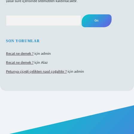
yasal süre içerisinde sitemizden kaldırılacaktır.
Arama
SON YORUMLAR
Recat ne demek ?
için
admin
Recat ne demek ?
için
Alaz
Petunya çiçeği çelikten nasıl çoğaltılır ?
için
admin
abet giriş