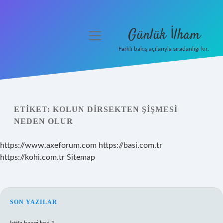
Günlük İlham
menüyü
aç
Farklı bakış açılarıyla sıradanlığı kır.
Anasayfa
Gizlilik Politikası
ETIKET:
KOLUN DIRSEKTEN ŞIŞMESI
Yasal Uyarı
NEDEN OLUR
Hakkımızda
https://www.axeforum.com
https://basi.com.tr
https://kohi.com.tr
Sitemap
SIDEBAR
SON YAZILAR