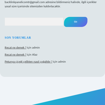
backlinkpanelicomtr@gmail.com
adresine bildirmeniz halinde, ilgili içerikler
yasal süre içerisinde sitemizden kaldırılacaktır.
Arama
SON YORUMLAR
Recat ne demek ?
için
admin
Recat ne demek ?
için
Alaz
Petunya çiçeği çelikten nasıl çoğaltılır ?
için
admin
rabet giriş