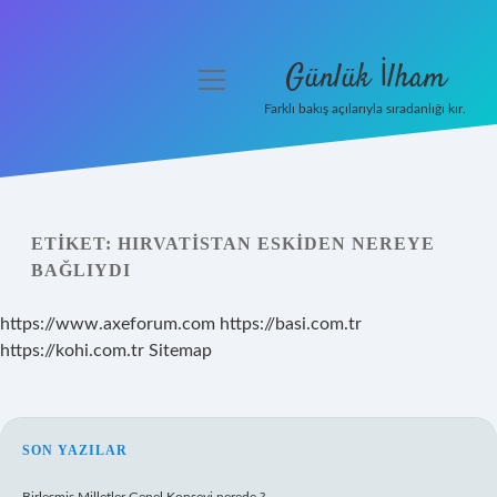
Günlük İlham
menüyü
aç
Farklı bakış açılarıyla sıradanlığı kır.
Anasayfa
Gizlilik Politikası
ETIKET:
HIRVATISTAN ESKIDEN NEREYE
Yasal Uyarı
BAĞLIYDI
Hakkımızda
https://www.axeforum.com
https://basi.com.tr
https://kohi.com.tr
Sitemap
SIDEBAR
SON YAZILAR