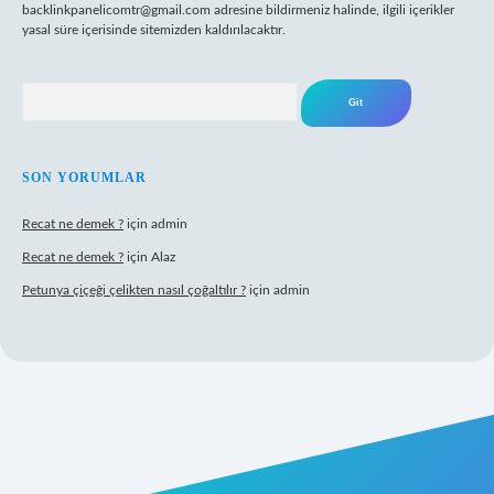
backlinkpanelicomtr@gmail.com
adresine bildirmeniz halinde, ilgili içerikler
yasal süre içerisinde sitemizden kaldırılacaktır.
Arama
SON YORUMLAR
Recat ne demek ?
için
admin
Recat ne demek ?
için
Alaz
Petunya çiçeği çelikten nasıl çoğaltılır ?
için
admin
abet giriş