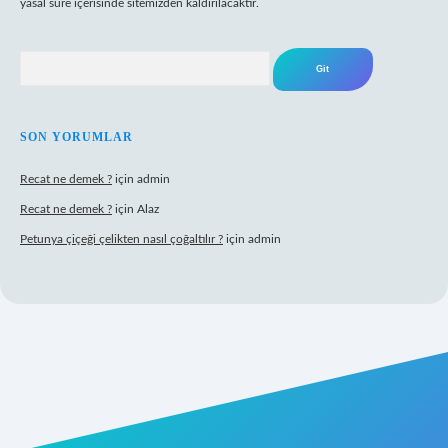
yasal süre içerisinde sitemizden kaldırılacaktır.
Arama
SON YORUMLAR
Recat ne demek ?
için
admin
Recat ne demek ?
için
Alaz
Petunya çiçeği çelikten nasıl çoğaltılır ?
için
admin
abet giriş