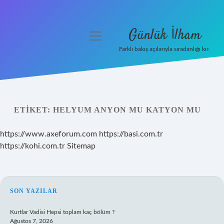
Günlük İlham
menüyü
aç
Farklı bakış açılarıyla sıradanlığı kır.
Anasayfa
Gizlilik Politikası
ETIKET:
HELYUM ANYON MU KATYON MU
Yasal Uyarı
https://www.axeforum.com
https://basi.com.tr
Hakkımızda
https://kohi.com.tr
Sitemap
SIDEBAR
SON YAZILAR
Kurtlar Vadisi Hepsi toplam kaç bölüm ?
Ağustos 7, 2026