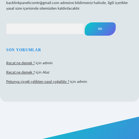
backlinkpanelicomtr@gmail.com
adresine bildirmeniz halinde, ilgili içerikler
yasal süre içerisinde sitemizden kaldırılacaktır.
Arama
SON YORUMLAR
Recat ne demek ?
için
admin
Recat ne demek ?
için
Alaz
Petunya çiçeği çelikten nasıl çoğaltılır ?
için
admin
abet giriş