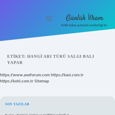
Günlük İlham
menüyü
aç
Farklı bakış açılarıyla sıradanlığı kır.
Anasayfa
Gizlilik Politikası
ETIKET:
HANGI ARI TÜRÜ SALGI BALI
Yasal Uyarı
YAPAR
Hakkımızda
https://www.axeforum.com
https://basi.com.tr
https://kohi.com.tr
Sitemap
SIDEBAR
SON YAZILAR