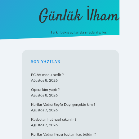
Günlük İlham
Farklı bakış açılarıyla sıradanlığı kır.
grandoperabet giriş
SIDEBAR
SON YAZILAR
PC AV modu nedir ?
Ağustos 8, 2026
Opera kim yaptı ?
Ağustos 8, 2026
Kurtlar Vadisi Seyfo Dayı gerçekte kim ?
Ağustos 7, 2026
Kaybolan hat nasıl çıkarılır ?
Ağustos 7, 2026
Kurtlar Vadisi Hepsi toplam kaç bölüm ?