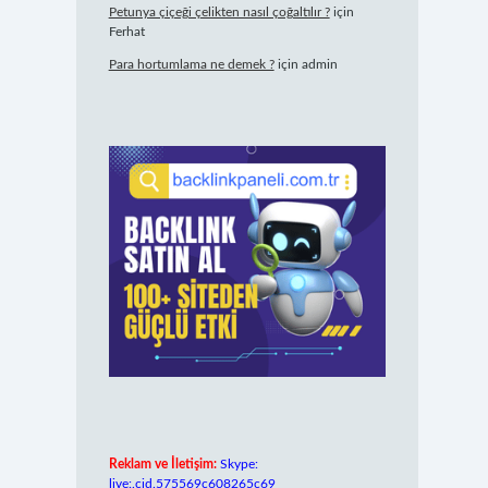
Petunya çiçeği çelikten nasıl çoğaltılır ?
için
Ferhat
Para hortumlama ne demek ?
için
admin
Reklam ve İletişim:
Skype:
live:.cid.575569c608265c69