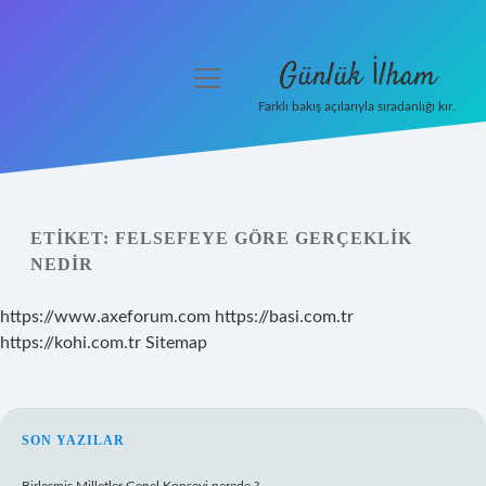
Günlük İlham
menüyü
aç
Farklı bakış açılarıyla sıradanlığı kır.
Anasayfa
Gizlilik Politikası
ETIKET:
FELSEFEYE GÖRE GERÇEKLIK
Yasal Uyarı
NEDIR
Hakkımızda
https://www.axeforum.com
https://basi.com.tr
https://kohi.com.tr
Sitemap
SIDEBAR
SON YAZILAR