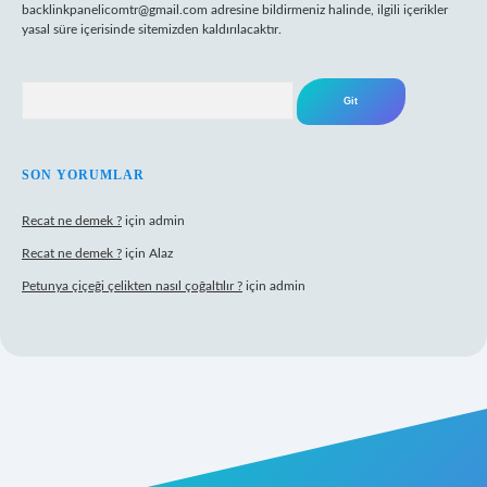
backlinkpanelicomtr@gmail.com
adresine bildirmeniz halinde, ilgili içerikler
yasal süre içerisinde sitemizden kaldırılacaktır.
Arama
SON YORUMLAR
Recat ne demek ?
için
admin
Recat ne demek ?
için
Alaz
Petunya çiçeği çelikten nasıl çoğaltılır ?
için
admin
abet giriş