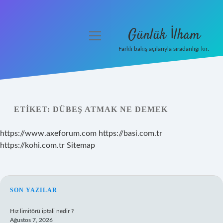
Günlük İlham
menüyü
aç
Farklı bakış açılarıyla sıradanlığı kır.
Anasayfa
Gizlilik Politikası
ETIKET:
DÜBEŞ ATMAK NE DEMEK
Yasal Uyarı
https://www.axeforum.com
https://basi.com.tr
Hakkımızda
https://kohi.com.tr
Sitemap
SIDEBAR
SON YAZILAR
Hız limitörü iptali nedir ?
Ağustos 7, 2026