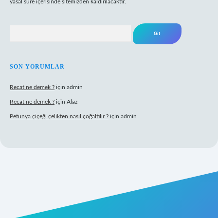
yasal süre içerisinde sitemizden kaldırılacaktır.
Arama
SON YORUMLAR
Recat ne demek ?
için
admin
Recat ne demek ?
için
Alaz
Petunya çiçeği çelikten nasıl çoğaltılır ?
için
admin
abet giriş