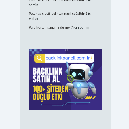
admin
Petunya çiçeği çelikten nasıl çoğaltılır ?
için
Ferhat
Para hortumlama ne demek ?
için
admin