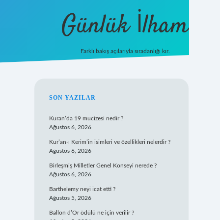
Günlük İlham
Farklı bakış açılarıyla sıradanlığı kır.
grandoperabet giriş
SIDEBAR
SON YAZILAR
Kuran’da 19 mucizesi nedir ?
Ağustos 6, 2026
Kur’an-ı Kerim’in isimleri ve özellikleri nelerdir ?
Ağustos 6, 2026
Birleşmiş Milletler Genel Konseyi nerede ?
Ağustos 6, 2026
Barthelemy neyi icat etti ?
Ağustos 5, 2026
Ballon d’Or ödülü ne için verilir ?