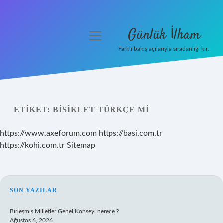
Günlük İlham
menüyü
aç
Farklı bakış açılarıyla sıradanlığı kır.
Anasayfa
Gizlilik Politikası
ETIKET:
BISIKLET TÜRKÇE MI
Yasal Uyarı
https://www.axeforum.com
https://basi.com.tr
Hakkımızda
https://kohi.com.tr
Sitemap
SIDEBAR
SON YAZILAR
Birleşmiş Milletler Genel Konseyi nerede ?
Ağustos 6, 2026