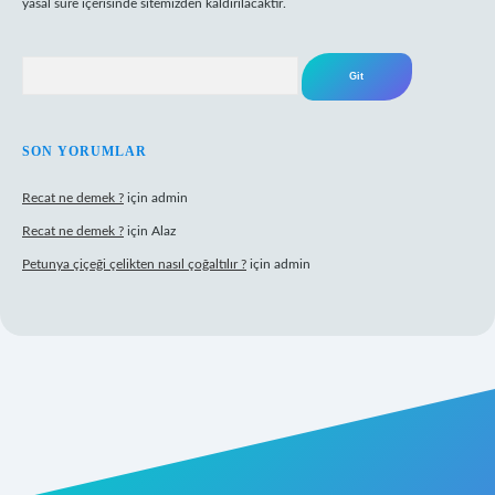
yasal süre içerisinde sitemizden kaldırılacaktır.
Arama
SON YORUMLAR
Recat ne demek ?
için
admin
Recat ne demek ?
için
Alaz
Petunya çiçeği çelikten nasıl çoğaltılır ?
için
admin
abet giriş