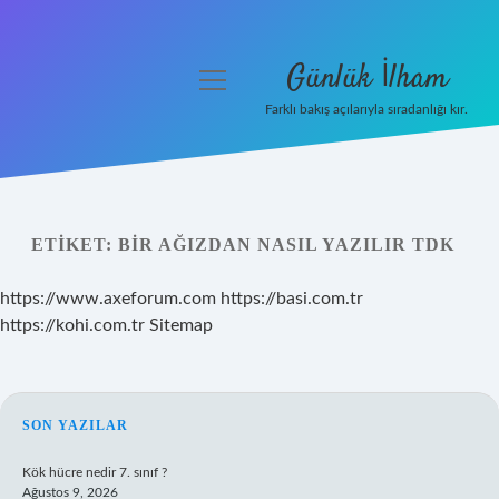
Günlük İlham
menüyü
aç
Farklı bakış açılarıyla sıradanlığı kır.
Anasayfa
Gizlilik Politikası
ETIKET:
BIR AĞIZDAN NASIL YAZILIR TDK
Yasal Uyarı
https://www.axeforum.com
https://basi.com.tr
Hakkımızda
https://kohi.com.tr
Sitemap
SIDEBAR
SON YAZILAR
Kök hücre nedir 7. sınıf ?
Ağustos 9, 2026