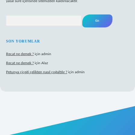
yasal süre içerisinde sitemizden kaldırılacaktır.
Arama
SON YORUMLAR
Recat ne demek ?
için
admin
Recat ne demek ?
için
Alaz
Petunya çiçeği çelikten nasıl çoğaltılır ?
için
admin
abet giriş