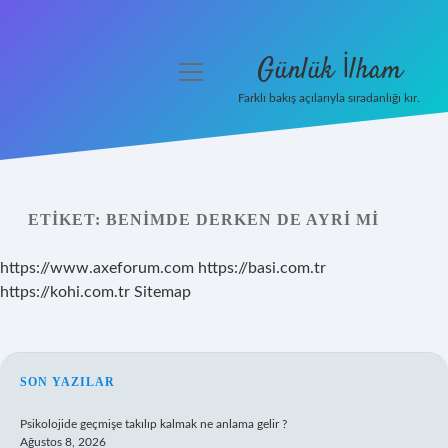
Günlük İlham
menüyü
aç
Farklı bakış açılarıyla sıradanlığı kır.
Anasayfa
Gizlilik Politikası
ETIKET:
BENIMDE DERKEN DE AYRI MI
Yasal Uyarı
https://www.axeforum.com
https://basi.com.tr
Hakkımızda
https://kohi.com.tr
Sitemap
SIDEBAR
SON YAZILAR
Psikolojide geçmişe takılıp kalmak ne anlama gelir ?
Ağustos 8, 2026