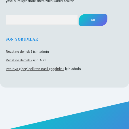
yasal süre içerisinde sitemizden kaldırılacaktır.
Arama
SON YORUMLAR
Recat ne demek ?
için
admin
Recat ne demek ?
için
Alaz
Petunya çiçeği çelikten nasıl çoğaltılır ?
için
admin
abet giriş