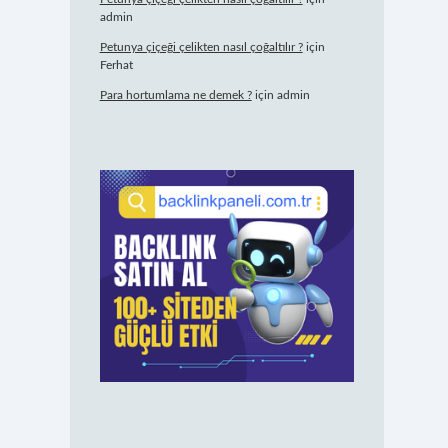
admin
Petunya çiçeği çelikten nasıl çoğaltılır ?
için
Ferhat
Para hortumlama ne demek ?
için
admin