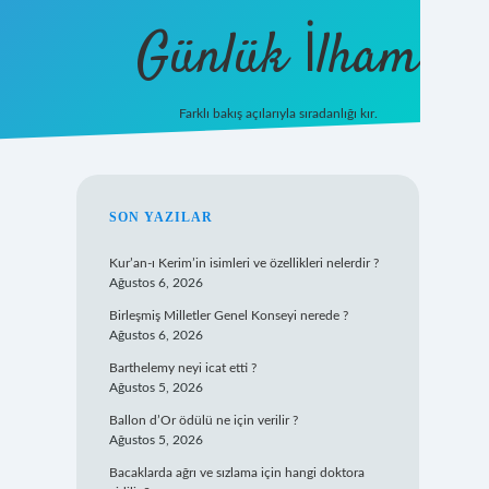
Günlük İlham
Farklı bakış açılarıyla sıradanlığı kır.
grandoperabet giriş
SIDEBAR
SON YAZILAR
Kur’an-ı Kerim’in isimleri ve özellikleri nelerdir ?
Ağustos 6, 2026
Birleşmiş Milletler Genel Konseyi nerede ?
Ağustos 6, 2026
Barthelemy neyi icat etti ?
Ağustos 5, 2026
Ballon d’Or ödülü ne için verilir ?
Ağustos 5, 2026
Bacaklarda ağrı ve sızlama için hangi doktora