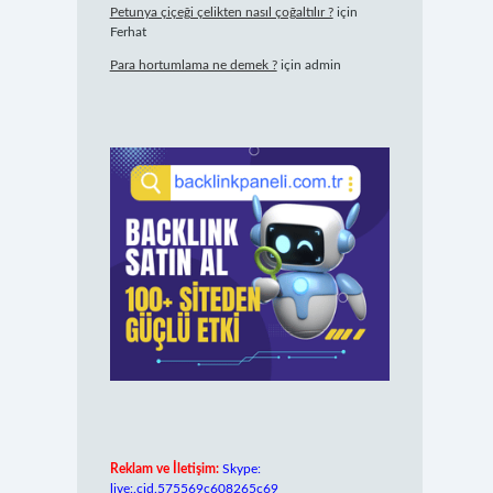
Petunya çiçeği çelikten nasıl çoğaltılır ?
için
Ferhat
Para hortumlama ne demek ?
için
admin
Reklam ve İletişim:
Skype:
live:.cid.575569c608265c69