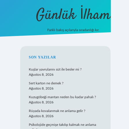
Günlük İlham
Farklı bakış açılarıyla sıradanlığı kır.
grandoperabet giriş
SIDEBAR
SON YAZILAR
Kuşlar yavrularını süt ile besler mi ?
Ağustos 8, 2026
Sert karton ne demek ?
Ağustos 8, 2026
Kuzugöbeği mantarı neden bu kadar pahalı ?
Ağustos 8, 2026
Rüyada kovalanmak ne anlama gelir ?
Ağustos 8, 2026
Psikolojide geçmişe takılıp kalmak ne anlama