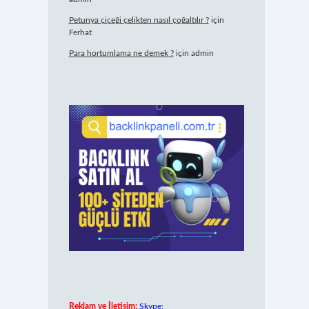
Petunya çiçeği çelikten nasıl çoğaltılır ?
için
Ferhat
Para hortumlama ne demek ?
için
admin
Reklam ve İletişim:
Skype: