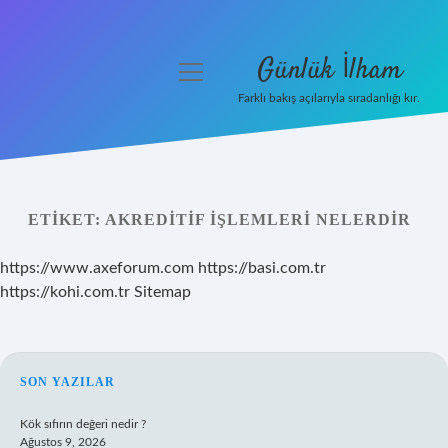
Günlük İlham
menüyü
aç
Farklı bakış açılarıyla sıradanlığı kır.
Anasayfa
Gizlilik Politikası
ETIKET:
AKREDITIF IŞLEMLERI NELERDIR
Yasal Uyarı
https://www.axeforum.com
https://basi.com.tr
Hakkımızda
https://kohi.com.tr
Sitemap
SIDEBAR
SON YAZILAR
Kök sıfırın değeri nedir ?
Ağustos 9, 2026