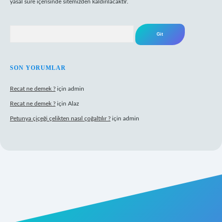
yasal süre içerisinde sitemizden kaldırılacaktır.
Arama
SON YORUMLAR
Recat ne demek ?
için
admin
Recat ne demek ?
için
Alaz
Petunya çiçeği çelikten nasıl çoğaltılır ?
için
admin
rabet giriş