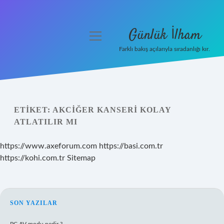
Günlük İlham
menüyü
aç
Farklı bakış açılarıyla sıradanlığı kır.
Anasayfa
Gizlilik Politikası
ETIKET:
AKCIĞER KANSERI KOLAY
Yasal Uyarı
ATLATILIR MI
Hakkımızda
https://www.axeforum.com
https://basi.com.tr
https://kohi.com.tr
Sitemap
SIDEBAR
SON YAZILAR