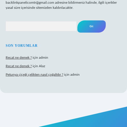
backlinkpanelicomtr@gmail.com
adresine bildirmeniz halinde, ilgili içerikler
yasal süre içerisinde sitemizden kaldırılacaktır.
Arama
SON YORUMLAR
Recat ne demek ?
için
admin
Recat ne demek ?
için
Alaz
Petunya çiçeği çelikten nasıl çoğaltılır ?
için
admin
abet giriş