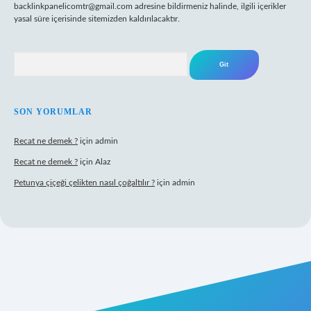
backlinkpanelicomtr@gmail.com
adresine bildirmeniz halinde, ilgili içerikler
yasal süre içerisinde sitemizden kaldırılacaktır.
Arama
SON YORUMLAR
Recat ne demek ?
için
admin
Recat ne demek ?
için
Alaz
Petunya çiçeği çelikten nasıl çoğaltılır ?
için
admin
abet giriş