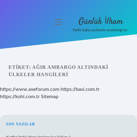
Günlük İlham
menüyü
aç
Farklı bakış açılarıyla sıradanlığı kır.
Anasayfa
Gizlilik Politikası
ETIKET:
AĞIR AMBARGO ALTINDAKI
Yasal Uyarı
ÜLKELER HANGILERI
Hakkımızda
https://www.axeforum.com
https://basi.com.tr
https://kohi.com.tr
Sitemap
SIDEBAR
SON YAZILAR