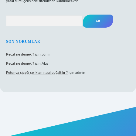
yasal süre içerisinde sitemizden kaldırılacaktır.
Arama
SON YORUMLAR
Recat ne demek ?
için
admin
Recat ne demek ?
için
Alaz
Petunya çiçeği çelikten nasıl çoğaltılır ?
için
admin
abet giriş