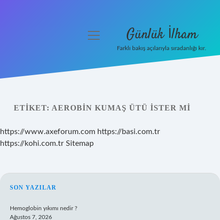
Günlük İlham
menüyü
aç
Farklı bakış açılarıyla sıradanlığı kır.
Anasayfa
Gizlilik Politikası
ETIKET:
AEROBIN KUMAŞ ÜTÜ ISTER MI
Yasal Uyarı
https://www.axeforum.com
https://basi.com.tr
Hakkımızda
https://kohi.com.tr
Sitemap
SIDEBAR
SON YAZILAR
Hemoglobin yıkımı nedir ?
Ağustos 7, 2026