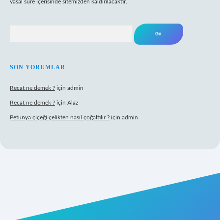
yasal süre içerisinde sitemizden kaldırılacaktır.
Arama
SON YORUMLAR
Recat ne demek ?
için
admin
Recat ne demek ?
için
Alaz
Petunya çiçeği çelikten nasıl çoğaltılır ?
için
admin
abet giriş