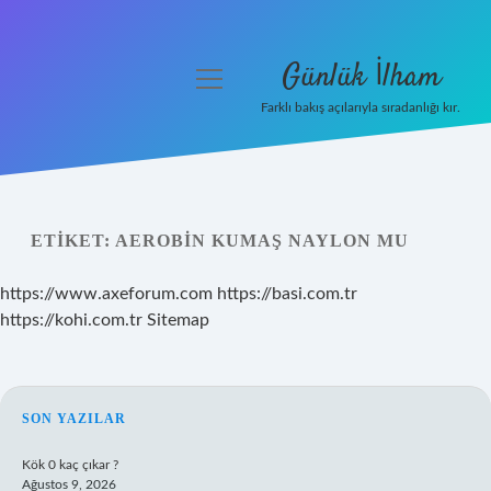
Günlük İlham
menüyü
aç
Farklı bakış açılarıyla sıradanlığı kır.
Anasayfa
Gizlilik Politikası
ETIKET:
AEROBIN KUMAŞ NAYLON MU
Yasal Uyarı
https://www.axeforum.com
https://basi.com.tr
Hakkımızda
https://kohi.com.tr
Sitemap
SIDEBAR
SON YAZILAR
Kök 0 kaç çıkar ?
Ağustos 9, 2026