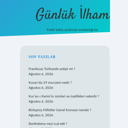
Günlük İlham
Farklı bakış açılarıyla sıradanlığı kır.
grandoperabet giriş
SIDEBAR
SON YAZILAR
Frambuaz Türkiyede yetişir mi ?
Ağustos 6, 2026
Kuran’da 19 mucizesi nedir ?
Ağustos 6, 2026
Kur’an-ı Kerim’in isimleri ve özellikleri nelerdir ?
Ağustos 6, 2026
Birleşmiş Milletler Genel Konseyi nerede ?
Ağustos 6, 2026
Barthelemy neyi icat etti ?