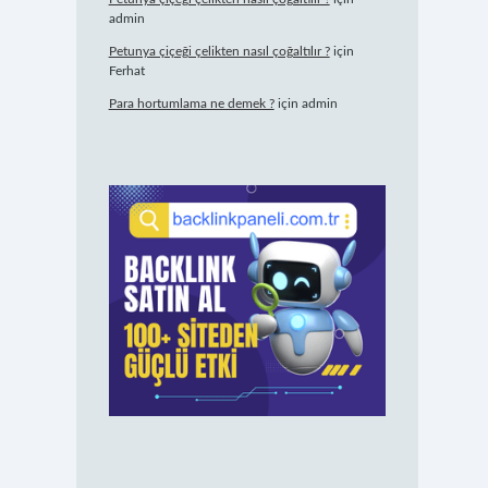
admin
Petunya çiçeği çelikten nasıl çoğaltılır ?
için
Ferhat
Para hortumlama ne demek ?
için
admin