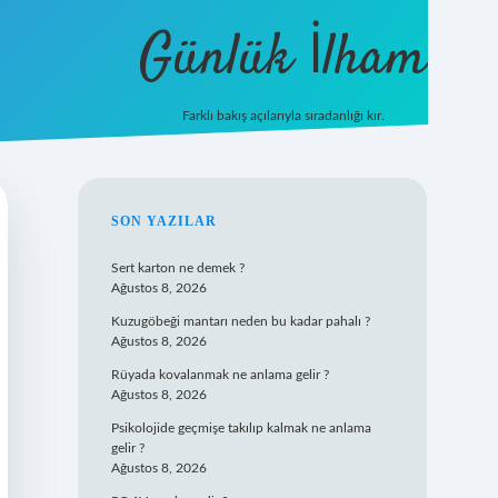
Günlük İlham
Farklı bakış açılarıyla sıradanlığı kır.
grandoperabet giriş
SIDEBAR
SON YAZILAR
Sert karton ne demek ?
Ağustos 8, 2026
Kuzugöbeği mantarı neden bu kadar pahalı ?
Ağustos 8, 2026
Rüyada kovalanmak ne anlama gelir ?
Ağustos 8, 2026
Psikolojide geçmişe takılıp kalmak ne anlama
gelir ?
Ağustos 8, 2026