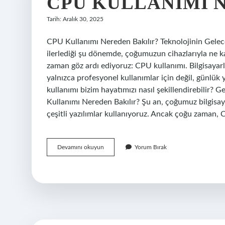
CPU KULLANIMI N
Tarih: Aralık 30, 2025
CPU Kullanımı Nereden Bakılır? Teknolojinin Geleceğ
ilerlediği şu dönemde, çoğumuzun cihazlarıyla ne ka
zaman göz ardı ediyoruz: CPU kullanımı. Bilgisayarl
yalnızca profesyonel kullanımlar için değil, günlük
kullanımı bizim hayatımızı nasıl şekillendirebilir?
Kullanımı Nereden Bakılır? Şu an, çoğumuz bilgisa
çeşitli yazılımlar kullanıyoruz. Ancak çoğu zaman, C
CPU
Devamını okuyun
Yorum Bırak
kullanımı
nereden
bakılır
?