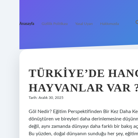
Anasayfa
Gizlilik Politikası
Yasal Uyarı
Hakkımızda
GÜNLÜK
İLHAM
TÜRKIYE’DE HANG
YAZILAR
HAYVANLAR VAR 
Tarih: Aralık 30, 2025
Göl Nedir? Eğitim Perspektifinden Bir Kez Daha Keş
dönüştüren ve bireyleri daha derinlemesine düşünme
değil, aynı zamanda dünyayı daha farklı bir bakış a
Bu yüzden, doğal dünyanın sunduğu her şey, eğitimde