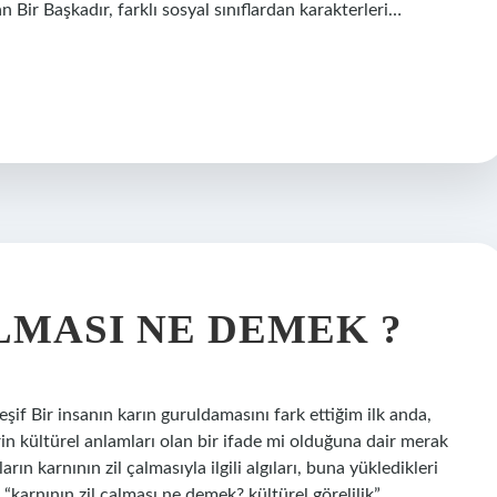
n Bir Başkadır, farklı sosyal sınıflardan karakterleri…
LMASI NE DEMEK ?
if Bir insanın karın guruldamasını fark ettiğim ilk anda,
in kültürel anlamları olan bir ifade mi olduğuna dair merak
ın karnının zil çalmasıyla ilgili algıları, buna yükledikleri
 “karnının zil çalması ne demek? kültürel görelilik”