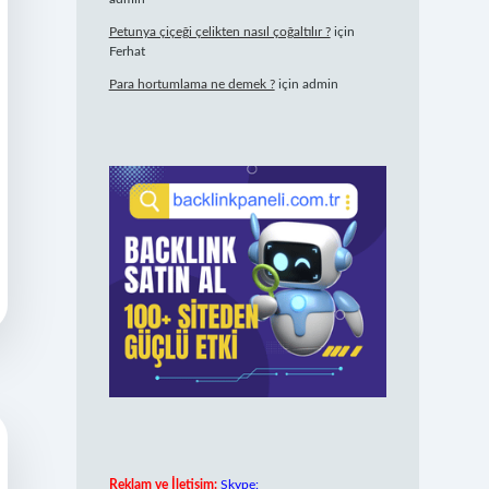
Petunya çiçeği çelikten nasıl çoğaltılır ?
için
Ferhat
Para hortumlama ne demek ?
için
admin
Reklam ve İletişim:
Skype: