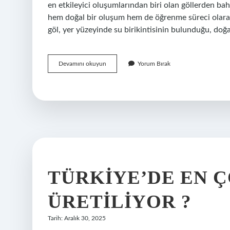
en etkileyici oluşumlarından biri olan göllerden bah
hem doğal bir oluşum hem de öğrenme süreci olara
göl, yer yüzeyinde su birikintisinin bulunduğu, doğ
Türkiye’de
Devamını okuyun
Yorum Bırak
hangi
yırtıcı
hayvanlar
var
?
TÜRKIYE’DE EN 
ÜRETILIYOR ?
Tarih: Aralık 30, 2025