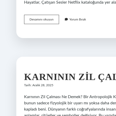
Hayatlar, Çatışan Sesler Netflix kataloğunda yer ala
Netflix’te
Devamını okuyun
Yorum Bırak
hangi
Türk
diziler
var
?
KARNININ ZIL ÇA
Tarih: Aralık 28, 2025
Karnının Zil Çalması Ne Demek? Bir Antropolojik Keş
bunun sadece fizyolojik bir uyarı mı yoksa daha der
kapladı beni. Dünyanın farklı coğrafyalarında insanlar
anlamlar, ritüeller ve semboller değişiyor. Bu yazıda