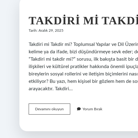
TAKDIRI MI TAKDI
Tarih: Aralık 29, 2025
Takdiri mi Takdir mi? Toplumsal Yapılar ve Dil Üze
kelime ya da ifade, bizi düşündürmeye sevk eder; de
“Takdiri mi takdir mi?” sorusu, ilk bakışta basit bir 
ilişkileri ve kültürel pratikler hakkında önemli ipuçl
bireylerin sosyal rollerini ve iletişim biçimlerini nas
etkiliyor? Bu yazı, hem kişisel bir gözlem hem de so
arayacaktır. Takdiri…
Takdiri
Devamını okuyun
Yorum Bırak
mi
takdir
mi
?