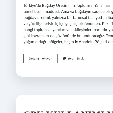
Türkiye’de Buğday Üretiminin Toplumsal Yansıması 
temel besin maddesi. Ama ya buğdayın sadece bir g
buğday üretimi, yalnızca bir tarımsal faaliyetten ibar
ve güç ilişkileriyle iç içe geçmiş bir fenomen. Peki,
hangi toplumsal yapıları ve etkileşimleri barındırıyo
gibi kavramları da göz önünde bulunduracağız. Tem
yoğun olduğu bölgeler, başta İç Anadolu Bölgesi 
Türkiye’de
Devamını okuyun
Yorum Bırak
en
çok
buğday
nerede
üretiliyor
?