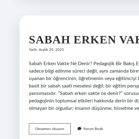
SABAH ERKEN VAK
Tarih: Aralık 29, 2025
Sabah Erken Vakte Ne Denir? Pedagojik Bir Bakış 
sadece bilgi edinme süreci değil, aynı zamanda bir
uyanan bir öğrencinin, öğretmenin veya eğitimciyi b
basit bir sabah saati meselesi değil; bir eğitim pers
yansımasıdır. “Sabah erken vakte ne denir?” sorus
pedagojinin toplumsal etkileri hakkında derin bir dü
olmayan bir olgudur; insanın düşünme, hissetme ve 
Sabah
Devamını okuyun
Yorum Bırak
erken