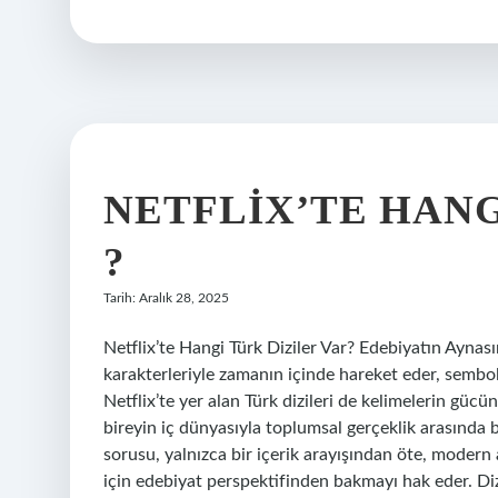
vakte
ne
denir
?
NETFLIX’TE HANG
?
Tarih: Aralık 28, 2025
Netflix’te Hangi Türk Diziler Var? Edebiyatın Aynasın
karakterleriyle zamanın içinde hareket eder, sembol
Netflix’te yer alan Türk dizileri de kelimelerin güc
bireyin iç dünyasıyla toplumsal gerçeklik arasında bi
sorusu, yalnızca bir içerik arayışından öte, modern
için edebiyat perspektifinden bakmayı hak eder. Diz