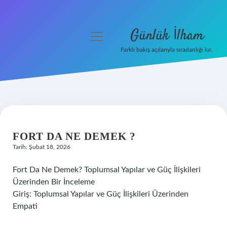
Günlük İlham
menüyü
aç
Farklı bakış açılarıyla sıradanlığı kır.
Anasayfa
Gizlilik Politikası
Yasal Uyarı
FORT DA NE DEMEK ?
Hakkımızda
Tarih: Şubat 18, 2026
Fort Da Ne Demek? Toplumsal Yapılar ve Güç İlişkileri
Üzerinden Bir İnceleme
Giriş: Toplumsal Yapılar ve Güç İlişkileri Üzerinden
Empati