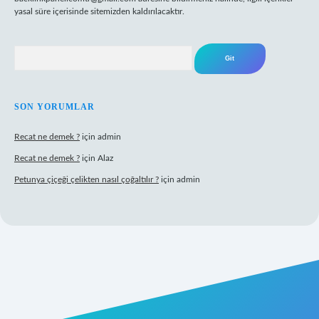
yasal süre içerisinde sitemizden kaldırılacaktır.
Arama
SON YORUMLAR
Recat ne demek ?
için
admin
Recat ne demek ?
için
Alaz
Petunya çiçeği çelikten nasıl çoğaltılır ?
için
admin
randoperabet giriş