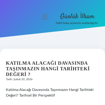
Günlük İlham
menüyü
aç
Farklı bakış açılarıyla sıradanlığı kır.
Anasayfa
Gizlilik Politikası
Yasal Uyarı
KATILMA ALACAĞI DAVASINDA
Hakkımızda
TAŞINMAZIN HANGI TARIHTEKI
DEĞERI ?
Tarih: Şubat 10, 2026
Katılma Alacağı Davasında Taşınmazın Hangi Tarihteki
Değeri? Tarihsel Bir Perspektif