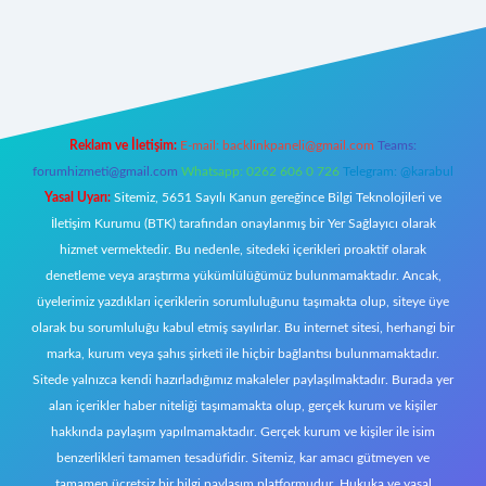
doperabet giriş
Reklam ve İletişim:
E-mail:
backlinkpaneli@gmail.com
Teams:
forumhizmeti@gmail.com
Whatsapp: 0262 606 0 726
Telegram: @karabul
Yasal Uyarı:
Sitemiz, 5651 Sayılı Kanun gereğince Bilgi Teknolojileri ve
İletişim Kurumu (BTK) tarafından onaylanmış bir Yer Sağlayıcı olarak
hizmet vermektedir. Bu nedenle, sitedeki içerikleri proaktif olarak
denetleme veya araştırma yükümlülüğümüz bulunmamaktadır. Ancak,
üyelerimiz yazdıkları içeriklerin sorumluluğunu taşımakta olup, siteye üye
olarak bu sorumluluğu kabul etmiş sayılırlar. Bu internet sitesi, herhangi bir
marka, kurum veya şahıs şirketi ile hiçbir bağlantısı bulunmamaktadır.
Sitede yalnızca kendi hazırladığımız makaleler paylaşılmaktadır. Burada yer
alan içerikler haber niteliği taşımamakta olup, gerçek kurum ve kişiler
hakkında paylaşım yapılmamaktadır. Gerçek kurum ve kişiler ile isim
benzerlikleri tamamen tesadüfidir. Sitemiz, kar amacı gütmeyen ve
tamamen ücretsiz bir bilgi paylaşım platformudur. Hukuka ve yasal