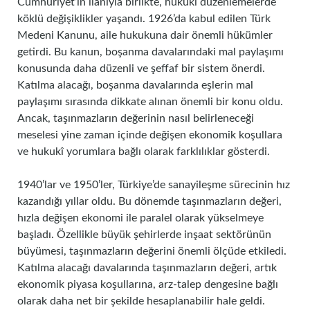
Cumhuriyet’in ilanıyla birlikte, hukukî düzenlemelerde
köklü değişiklikler yaşandı. 1926’da kabul edilen Türk
Medeni Kanunu, aile hukukuna dair önemli hükümler
getirdi. Bu kanun, boşanma davalarındaki mal paylaşımı
konusunda daha düzenli ve şeffaf bir sistem önerdi.
Katılma alacağı, boşanma davalarında eşlerin mal
paylaşımı sırasında dikkate alınan önemli bir konu oldu.
Ancak, taşınmazların değerinin nasıl belirleneceği
meselesi yine zaman içinde değişen ekonomik koşullara
ve hukukî yorumlara bağlı olarak farklılıklar gösterdi.
1940’lar ve 1950’ler, Türkiye’de sanayileşme sürecinin hız
kazandığı yıllar oldu. Bu dönemde taşınmazların değeri,
hızla değişen ekonomi ile paralel olarak yükselmeye
başladı. Özellikle büyük şehirlerde inşaat sektörünün
büyümesi, taşınmazların değerini önemli ölçüde etkiledi.
Katılma alacağı davalarında taşınmazların değeri, artık
ekonomik piyasa koşullarına, arz-talep dengesine bağlı
olarak daha net bir şekilde hesaplanabilir hale geldi.