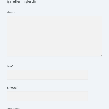
işaretlenmişlerdir
Yorum
İsim*
E-Posta*