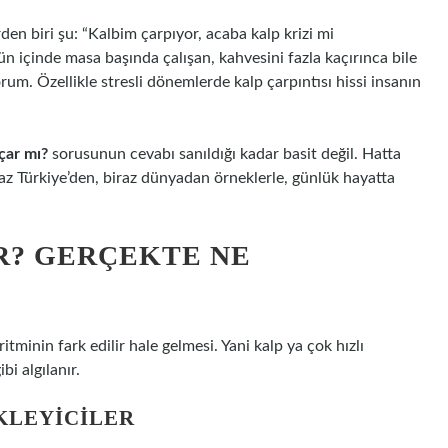
 biri şu: “Kalbim çarpıyor, acaba kalp krizi mi
 içinde masa başında çalışan, kahvesini fazla kaçırınca bile
orum. Özellikle stresli dönemlerde kalp çarpıntısı hissi insanın
açar mı?
sorusunun cevabı sanıldığı kadar basit değil. Hatta
raz Türkiye’den, biraz dünyadan örneklerle, günlük hayatta
IR? GERÇEKTE NE
itminin fark edilir hale gelmesi. Yani kalp ya çok hızlı
bi algılanır.
KLEYICILER