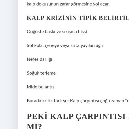
kalp dokusunun zarar görmesine yol açar.
KALP KRIZININ TIPIK BELIRTI
Göğüste baskı ve sıkışma hissi
Sol kola, çeneye veya sırta yayılan ağrı
Nefes darlığı
Soğuk terleme
Mide bulantısı
Burada kritik fark şu: Kalp çarpıntısı çoğu zaman “riti
PEKI KALP ÇARPINTISI
MI?