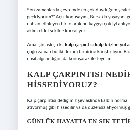
Son zamanlarda çevremde en çok duyduğum şeylerden
geçiriyorum?” Açık konuşayım, Bursa’da yaşayan, gün
nabzını dinleyen biri olarak bu kaygıyı çok iyi anlıy
aklını ciddi şekilde kurcalıyor.
Ama işin aslı şu ki,
kalp çarpıntısı kalp krizine yol 
çoğu zaman bu iki durum birbirine karıştırılıyor. Bi
nasıl algılandığını da konuşarak ilerleyelim.
KALP ÇARPINTISI NED
HISSEDIYORUZ?
Kalp çarpıntısı dediğimiz şey aslında kalbin normal r
atıyormuş gibi hissedilir ya da düzensiz atıyormuş gi
GÜNLÜK HAYATTA EN SIK TETI