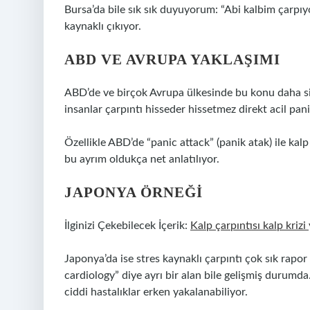
Bursa’da bile sık sık duyuyorum: “Abi kalbim çarpıy
kaynaklı çıkıyor.
ABD VE AVRUPA YAKLAŞIMI
ABD’de ve birçok Avrupa ülkesinde bu konu daha sist
insanlar çarpıntı hisseder hissetmez direkt acil pa
Özellikle ABD’de “panic attack” (panik atak) ile kalp h
bu ayrım oldukça net anlatılıyor.
JAPONYA ÖRNEĞI
İlginizi Çekebilecek İçerik:
Kalp çarpıntısı kalp krizi
Japonya’da ise stres kaynaklı çarpıntı çok sık rapor
cardiology” diye ayrı bir alan bile gelişmiş durum
ciddi hastalıklar erken yakalanabiliyor.