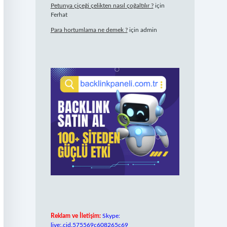
Petunya çiçeği çelikten nasıl çoğaltılır ?
için
Ferhat
Para hortumlama ne demek ?
için
admin
Reklam ve İletişim:
Skype:
live:.cid.575569c608265c69