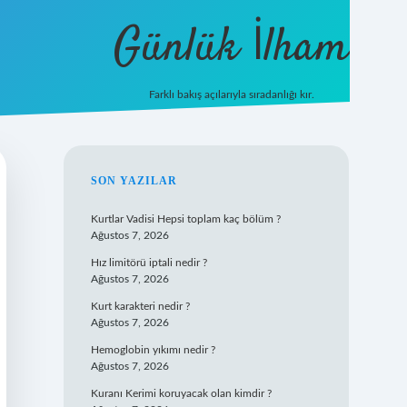
Günlük İlham
Farklı bakış açılarıyla sıradanlığı kır.
grandoperabet giriş
SIDEBAR
SON YAZILAR
Kurtlar Vadisi Hepsi toplam kaç bölüm ?
Ağustos 7, 2026
Hız limitörü iptali nedir ?
Ağustos 7, 2026
Kurt karakteri nedir ?
Ağustos 7, 2026
Hemoglobin yıkımı nedir ?
Ağustos 7, 2026
Kuranı Kerimi koruyacak olan kimdir ?