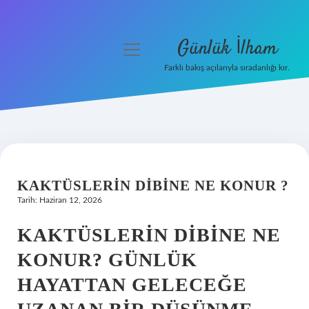
Günlük İlham
menüyü
aç
Farklı bakış açılarıyla sıradanlığı kır.
Anasayfa
Gizlilik Politikası
Yasal Uyarı
KAKTÜSLERIN DIBINE NE KONUR ?
Hakkımızda
Tarih: Haziran 12, 2026
KAKTÜSLERIN DIBINE NE
KONUR? GÜNLÜK
HAYATTAN GELECEĞE