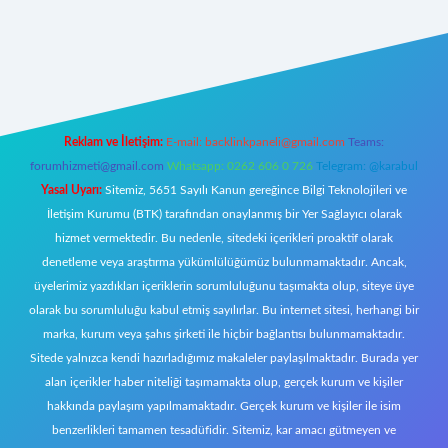
doperabet giriş
Reklam ve İletişim:
E-mail:
backlinkpaneli@gmail.com
Teams:
forumhizmeti@gmail.com
Whatsapp: 0262 606 0 726
Telegram: @karabul
Yasal Uyarı:
Sitemiz, 5651 Sayılı Kanun gereğince Bilgi Teknolojileri ve
İletişim Kurumu (BTK) tarafından onaylanmış bir Yer Sağlayıcı olarak
hizmet vermektedir. Bu nedenle, sitedeki içerikleri proaktif olarak
denetleme veya araştırma yükümlülüğümüz bulunmamaktadır. Ancak,
üyelerimiz yazdıkları içeriklerin sorumluluğunu taşımakta olup, siteye üye
olarak bu sorumluluğu kabul etmiş sayılırlar. Bu internet sitesi, herhangi bir
marka, kurum veya şahıs şirketi ile hiçbir bağlantısı bulunmamaktadır.
Sitede yalnızca kendi hazırladığımız makaleler paylaşılmaktadır. Burada yer
alan içerikler haber niteliği taşımamakta olup, gerçek kurum ve kişiler
hakkında paylaşım yapılmamaktadır. Gerçek kurum ve kişiler ile isim
benzerlikleri tamamen tesadüfidir. Sitemiz, kar amacı gütmeyen ve