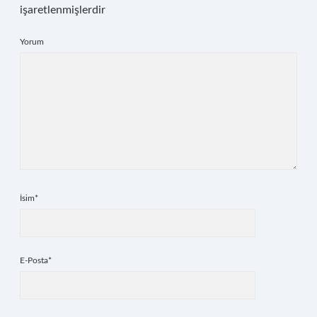
işaretlenmişlerdir
Yorum
İsim*
E-Posta*