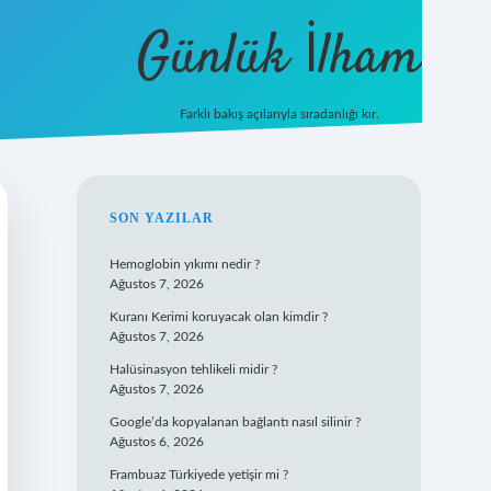
Günlük İlham
Farklı bakış açılarıyla sıradanlığı kır.
grandoperabet giriş
SIDEBAR
SON YAZILAR
Hemoglobin yıkımı nedir ?
Ağustos 7, 2026
Kuranı Kerimi koruyacak olan kimdir ?
Ağustos 7, 2026
Halüsinasyon tehlikeli midir ?
Ağustos 7, 2026
Google’da kopyalanan bağlantı nasıl silinir ?
Ağustos 6, 2026
Frambuaz Türkiyede yetişir mi ?