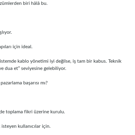
zümlerden biri hâlâ bu.
şlıyor.
ıları için ideal.
temde kablo yönetimi iyi değilse, iş tam bir kabus. Teknik
e dua et” seviyesine gelebiliyor.
a pazarlama başarısı mı?
mde toplama fikri üzerine kurulu.
isteyen kullanıcılar için.