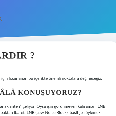
ARDIR ?
için hazırlanan bu içerikte önemli noktalara değineceğiz.
HÂLÂ KONUŞUYORUZ?
“çanak anten” geliyor. Oysa işin görünmeyen kahramanı LNB
abaktan ibaret. LNB (Low Noise Block), basitçe söylemek