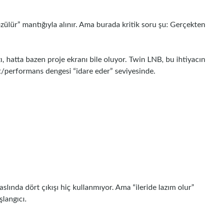
zülür” mantığıyla alınır. Ama burada kritik soru şu: Gerçekten
zı, hatta bazen proje ekranı bile oluyor. Twin LNB, bu ihtiyacın
at/performans dengesi “idare eder” seviyesinde.
lında dört çıkışı hiç kullanmıyor. Ama “ileride lazım olur”
şlangıcı.