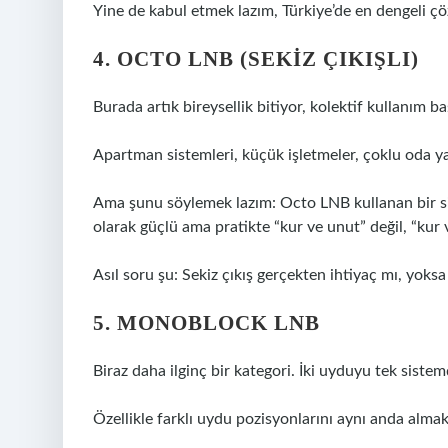
Yine de kabul etmek lazım, Türkiye’de en dengeli çö
4. OCTO LNB (SEKIZ ÇIKIŞLI)
Burada artık bireysellik bitiyor, kolektif kullanım ba
Apartman sistemleri, küçük işletmeler, çoklu oda yap
Ama şunu söylemek lazım: Octo LNB kullanan bir sis
olarak güçlü ama pratikte “kur ve unut” değil, “kur v
Asıl soru şu: Sekiz çıkış gerçekten ihtiyaç mı, yoks
5. MONOBLOCK LNB
Biraz daha ilginç bir kategori. İki uyduyu tek siste
Özellikle farklı uydu pozisyonlarını aynı anda almak 