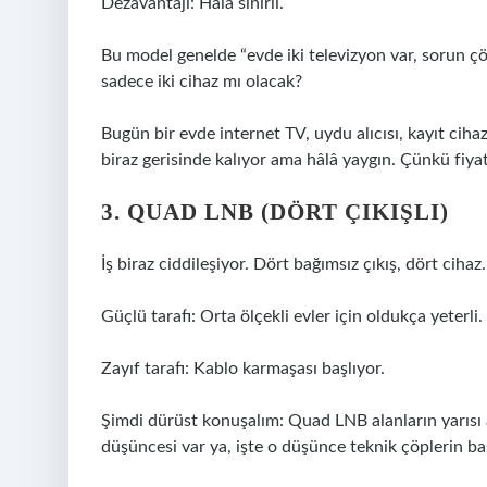
Dezavantajı: Hâlâ sınırlı.
Bu model genelde “evde iki televizyon var, sorun çö
sadece iki cihaz mı olacak?
Bugün bir evde internet TV, uydu alıcısı, kayıt ciha
biraz gerisinde kalıyor ama hâlâ yaygın. Çünkü fiy
3. QUAD LNB (DÖRT ÇIKIŞLI)
İş biraz ciddileşiyor. Dört bağımsız çıkış, dört cihaz.
Güçlü tarafı: Orta ölçekli evler için oldukça yeterli.
Zayıf tarafı: Kablo karmaşası başlıyor.
Şimdi dürüst konuşalım: Quad LNB alanların yarısı as
düşüncesi var ya, işte o düşünce teknik çöplerin ba