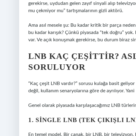
gerekirse, uydudan gelen zayıf sinyali alıp televizy
mu çekmiyor mu” tartışmalarının gizli aktörü.
Ama asıl mesele şu: Bu kadar kritik bir parça neden 
bu kadar karışık? Çünkü piyasada “tek doğru” yok. 
var. Ve açık konuşmak gerekirse, bu durum biraz si
LNB KAÇ ÇEŞITTIR? AS
SORULUYOR
“Kaç çeşit LNB vardır?” sorusu kulağa basit geliyo
değil, kullanım senaryolarına göre de ayrılıyor. Yan
Genel olarak piyasada karşılaşacağımız LNB türlerini 
1. SINGLE LNB (TEK ÇIKIŞLI LN
En temel model. Bir çanak, bir LNB, bir televizyon.