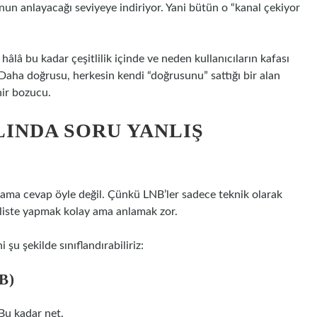
onun anlayacağı seviyeye indiriyor. Yani bütün o “kanal çekiyor
hâlâ bu kadar çeşitlilik içinde ve neden kullanıcıların kafası
Daha doğrusu, herkesin kendi “doğrusunu” sattığı bir alan
nir bozucu.
LINDA SORU YANLIŞ
r ama cevap öyle değil. Çünkü LNB’ler sadece teknik olarak
i liste yapmak kolay ama anlamak zor.
şu şekilde sınıflandırabiliriz:
B)
 Bu kadar net.