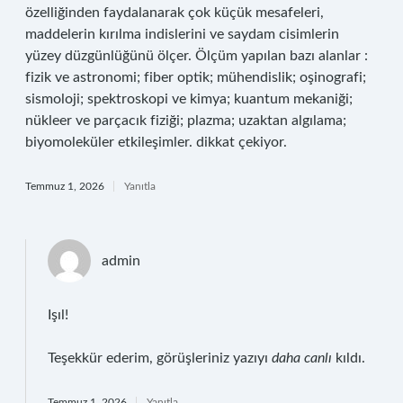
özelliğinden faydalanarak çok küçük mesafeleri,
maddelerin kırılma indislerini ve saydam cisimlerin
yüzey düzgünlüğünü ölçer. Ölçüm yapılan bazı alanlar :
fizik ve astronomi; fiber optik; mühendislik; oşinografi;
sismoloji; spektroskopi ve kimya; kuantum mekaniği;
nükleer ve parçacık fiziği; plazma; uzaktan algılama;
biyomoleküler etkileşimler. dikkat çekiyor.
Temmuz 1, 2026
Yanıtla
admin
Işıl!
Teşekkür ederim, görüşleriniz yazıyı
daha canlı
kıldı.
Temmuz 1, 2026
Yanıtla