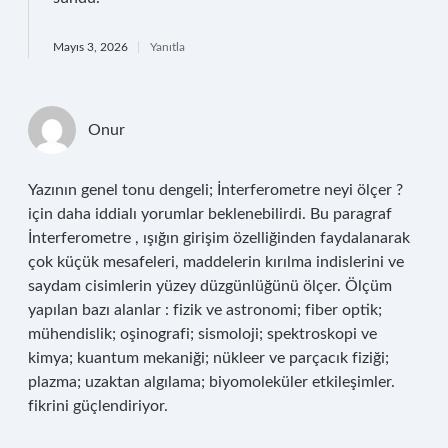
Mayıs 3, 2026
Yanıtla
Onur
Yazının genel tonu dengeli; İnterferometre neyi ölçer ?
için daha iddialı yorumlar beklenebilirdi. Bu paragraf
İnterferometre , ışığın girişim özelliğinden faydalanarak
çok küçük mesafeleri, maddelerin kırılma indislerini ve
saydam cisimlerin yüzey düzgünlüğünü ölçer. Ölçüm
yapılan bazı alanlar : fizik ve astronomi; fiber optik;
mühendislik; oşinografi; sismoloji; spektroskopi ve
kimya; kuantum mekaniği; nükleer ve parçacık fiziği;
plazma; uzaktan algılama; biyomoleküler etkileşimler.
fikrini güçlendiriyor.