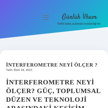
Günlük İlham
menüyü
aç
Farklı bakış açılarıyla sıradanlığı kır.
Anasayfa
Gizlilik Politikası
Yasal Uyarı
İNTERFEROMETRE NEYI ÖLÇER ?
Hakkımızda
Tarih: Ekim 18, 2025
İNTERFEROMETRE NEYI
ÖLÇER? GÜÇ, TOPLUMSAL
DÜZEN VE TEKNOLOJI