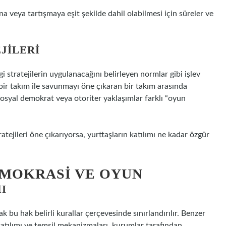
a veya tartışmaya eşit şekilde dahil olabilmesi için süreler ve
JILERI
i stratejilerin uygulanacağını belirleyen normlar gibi işlev
ir takım ile savunmayı öne çıkaran bir takım arasında
, sosyal demokrat veya otoriter yaklaşımlar farklı “oyun
ratejileri öne çıkarıyorsa, yurttaşların katılımı ne kadar özgür
EMOKRASI VE OYUN
I
 bu hak belirli kurallar çerçevesinde sınırlandırılır. Benzer
katılımı ve temsil mekanizmaları, kurumlar tarafından