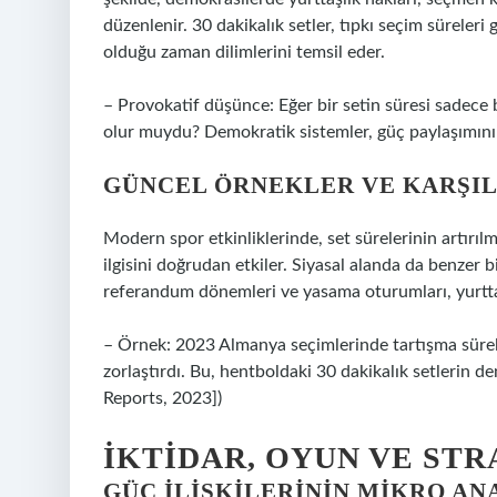
düzenlenir. 30 dakikalık setler, tıpkı seçim süreleri gi
olduğu zaman dilimlerini temsil eder.
– Provokatif düşünce: Eğer bir setin süresi sadece b
olur muydu? Demokratik sistemler, güç paylaşımını 
GÜNCEL ÖRNEKLER VE KARŞI
Modern spor etkinliklerinde, set sürelerinin artırıl
ilgisini doğrudan etkiler. Siyasal alanda da benzer 
referandum dönemleri ve yasama oturumları, yurttaş 
– Örnek: 2023 Almanya seçimlerinde tartışma süreler
zorlaştırdı. Bu, hentboldaki 30 dakikalık setlerin de
Reports, 2023])
İKTIDAR, OYUN VE ST
GÜÇ İLIŞKILERININ MIKRO AN