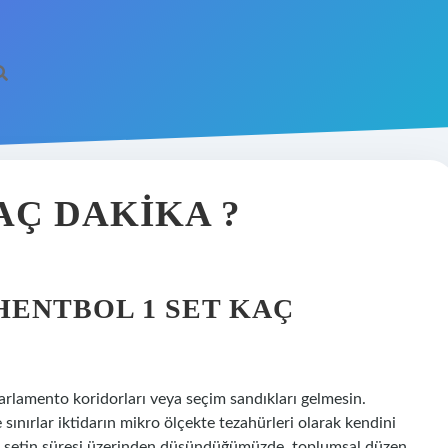
AÇ DAKIKA ?
HENTBOL 1 SET KAÇ
lamento koridorları veya seçim sandıkları gelmesin.
 sınırlar iktidarın mikro ölçekte tezahürleri olarak kendini
 bir setin süresi üzerinden düşündüğümüzde, toplumsal düzen