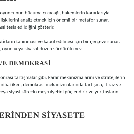
i oyuncunun hücuma çıkacağı, hakemlerin kararlarıyla
ilişkilerini analiz etmek için önemli bir metafor sunar.
ıl tesis edildiğini gösterir.
ktidarın tanınması ve kabul edilmesi için bir çerçeve sunar.
a, oyun veya siyasal düzen sürdürülemez.
VE DEMOKRASI
nrası tartışmalar gibi, karar mekanizmalarını ve stratejilerin
ı nihai iken, demokrasi mekanizmalarında tartışma, itiraz ve
ya siyasi sürecin meşruiyetini güçlendirir ve yurttaşların
ERINDEN SIYASETE