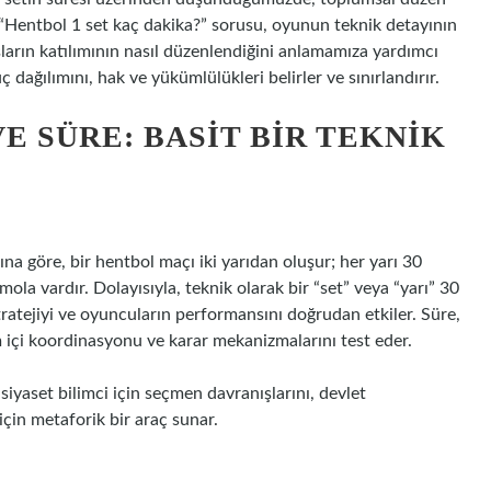
 “Hentbol 1 set kaç dakika?” sorusu, oyunun teknik detayının
şların katılımının nasıl düzenlendiğini anlamamıza yardımcı
üç dağılımını, hak ve yükümlülükleri belirler ve sınırlandırır.
 SÜRE: BASIT BIR TEKNIK
na göre, bir hentbol maçı iki yarıdan oluşur; her yarı 30
mola vardır. Dolayısıyla, teknik olarak bir “set” veya “yarı” 30
tratejiyi ve oyuncuların performansını doğrudan etkiler. Süre,
m içi koordinasyonu ve karar mekanizmalarını test eder.
siyaset bilimci için seçmen davranışlarını, devlet
için metaforik bir araç sunar.