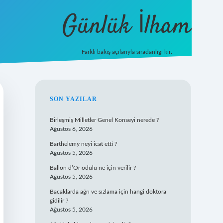
Günlük İlham
Farklı bakış açılarıyla sıradanlığı kır.
grandoperabet giriş
SIDEBAR
SON YAZILAR
Birleşmiş Milletler Genel Konseyi nerede ?
Ağustos 6, 2026
Barthelemy neyi icat etti ?
Ağustos 5, 2026
Ballon d’Or ödülü ne için verilir ?
Ağustos 5, 2026
Bacaklarda ağrı ve sızlama için hangi doktora
gidilir ?
Ağustos 5, 2026