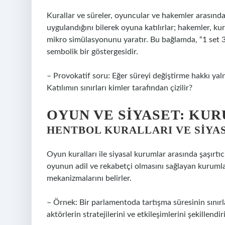
Kurallar ve süreler, oyuncular ve hakemler arasında
uygulandığını bilerek oyuna katılırlar; hakemler, ku
mikro simülasyonunu yaratır. Bu bağlamda, “1 set 30 
sembolik bir göstergesidir.
– Provokatif soru: Eğer süreyi değiştirme hakkı ya
Katılımın sınırları kimler tarafından çizilir?
OYUN VE SIYASET: KU
HENTBOL KURALLARI VE SIYA
Oyun kuralları ile siyasal kurumlar arasında şaşırtıcı
oyunun adil ve rekabetçi olmasını sağlayan kurumlar
mekanizmalarını belirler.
– Örnek: Bir parlamentoda tartışma süresinin sınırla
aktörlerin stratejilerini ve etkileşimlerini şekillendiri