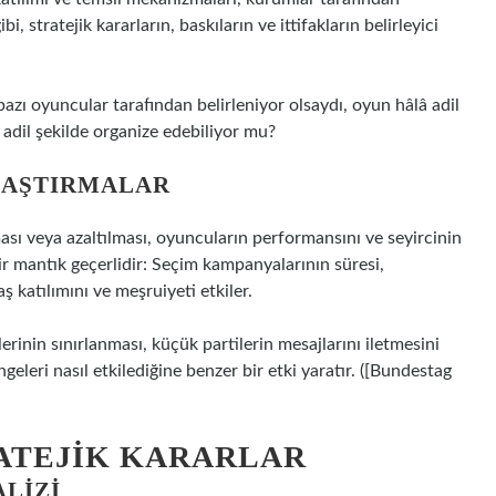
bi, stratejik kararların, baskıların ve ittifakların belirleyici
azı oyuncular tarafından belirleniyor olsaydı, oyun hâlâ adil
adil şekilde organize edebiliyor mu?
LAŞTIRMALAR
ması veya azaltılması, oyuncuların performansını ve seyircinin
bir mantık geçerlidir: Seçim kampanyalarının süresi,
katılımını ve meşruiyeti etkiler.
inin sınırlanması, küçük partilerin mesajlarını iletmesini
ngeleri nasıl etkilediğine benzer bir etki yaratır. ([Bundestag
RATEJIK KARARLAR
ALIZI