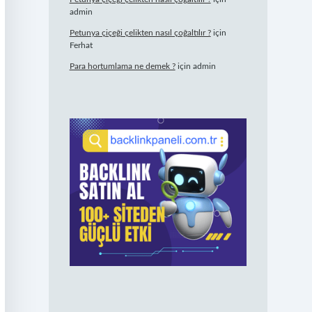
admin
Petunya çiçeği çelikten nasıl çoğaltılır ?
için
Ferhat
Para hortumlama ne demek ?
için
admin