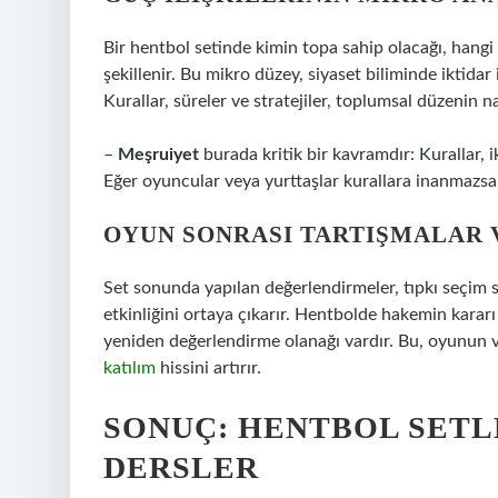
Bir hentbol setinde kimin topa sahip olacağı, hang
şekillenir. Bu mikro düzey, siyaset biliminde iktidar 
Kurallar, süreler ve stratejiler, toplumsal düzenin nas
–
Meşruiyet
burada kritik bir kavramdır: Kurallar, i
Eğer oyuncular veya yurttaşlar kurallara inanmazs
OYUN SONRASI TARTIŞMALAR 
Set sonunda yapılan değerlendirmeler, tıpkı seçim so
etkinliğini ortaya çıkarır. Hentbolde hakemin karar
yeniden değerlendirme olanağı vardır. Bu, oyunun ve
katılım
hissini artırır.
SONUÇ: HENTBOL SETL
DERSLER