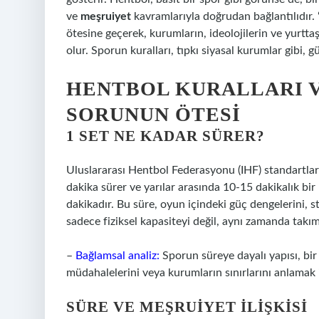
ve
meşruiyet
kavramlarıyla doğrudan bağlantılıdır.
ötesine geçerek, kurumların, ideolojilerin ve yurtta
olur. Sporun kuralları, tıpkı siyasal kurumlar gibi, g
HENTBOL KURALLARI VE
SORUNUN ÖTESI
1 SET NE KADAR SÜRER?
Uluslararası Hentbol Federasyonu (IHF) standartları
dakika sürer ve yarılar arasında 10-15 dakikalık bir 
dakikadır. Bu süre, oyun içindeki güç dengelerini, s
sadece fiziksel kapasiteyi değil, aynı zamanda takı
–
Bağlamsal analiz:
Sporun süreye dayalı yapısı, bir 
müdahalelerini veya kurumların sınırlarını anlamak 
SÜRE VE MEŞRUIYET İLIŞKISI