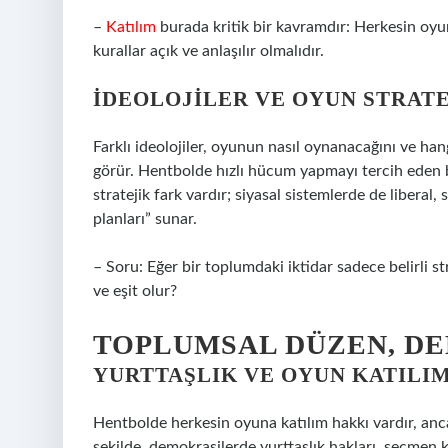
–
Katılım
burada kritik bir kavramdır: Herkesin oyun
kurallar açık ve anlaşılır olmalıdır.
İDEOLOJILER VE OYUN STRATE
Farklı ideolojiler, oyunun nasıl oynanacağını ve hang
görür. Hentbolde hızlı hücum yapmayı tercih eden b
stratejik fark vardır; siyasal sistemlerde de liberal
planları” sunar.
– Soru: Eğer bir toplumdaki iktidar sadece belirli st
ve eşit olur?
TOPLUMSAL DÜZEN, D
YURTTAŞLIK VE OYUN KATILIM
Hentbolde herkesin oyuna katılım hakkı vardır, ancak
şekilde, demokrasilerde yurttaşlık hakları, seçmen 