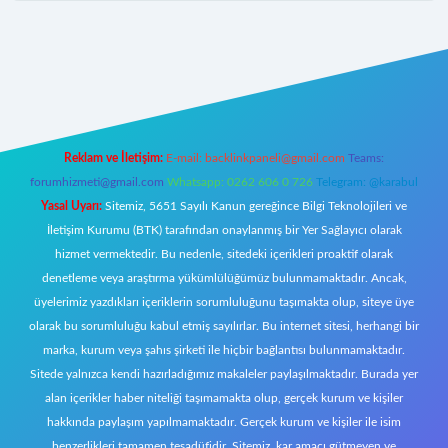
ndoperabet giriş
Reklam ve İletişim:
E-mail:
backlinkpaneli@gmail.com
Teams:
forumhizmeti@gmail.com
Whatsapp: 0262 606 0 726
Telegram: @karabul
Yasal Uyarı:
Sitemiz, 5651 Sayılı Kanun gereğince Bilgi Teknolojileri ve
İletişim Kurumu (BTK) tarafından onaylanmış bir Yer Sağlayıcı olarak
hizmet vermektedir. Bu nedenle, sitedeki içerikleri proaktif olarak
denetleme veya araştırma yükümlülüğümüz bulunmamaktadır. Ancak,
üyelerimiz yazdıkları içeriklerin sorumluluğunu taşımakta olup, siteye üye
olarak bu sorumluluğu kabul etmiş sayılırlar. Bu internet sitesi, herhangi bir
marka, kurum veya şahıs şirketi ile hiçbir bağlantısı bulunmamaktadır.
Sitede yalnızca kendi hazırladığımız makaleler paylaşılmaktadır. Burada yer
alan içerikler haber niteliği taşımamakta olup, gerçek kurum ve kişiler
hakkında paylaşım yapılmamaktadır. Gerçek kurum ve kişiler ile isim
benzerlikleri tamamen tesadüfidir. Sitemiz, kar amacı gütmeyen ve