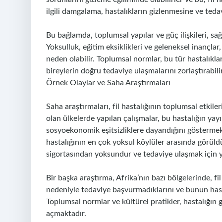
ilgili damgalama, hastalıkların gizlenmesine ve ted
Bu bağlamda, toplumsal yapılar ve güç ilişkileri, sa
Yoksulluk, eğitim eksiklikleri ve geleneksel inançla
neden olabilir. Toplumsal normlar, bu tür hastalıkla
bireylerin doğru tedaviye ulaşmalarını zorlaştırabilir
Örnek Olaylar ve Saha Araştırmaları
Saha araştırmaları, fil hastalığının toplumsal etkile
olan ülkelerde yapılan çalışmalar, bu hastalığın yay
sosyoekonomik eşitsizliklere dayandığını göstermek
hastalığının en çok yoksul köylüler arasında görüld
sigortasından yoksundur ve tedaviye ulaşmak için ye
Bir başka araştırma, Afrika’nın bazı bölgelerinde, f
nedeniyle tedaviye başvurmadıklarını ve bunun has
Toplumsal normlar ve kültürel pratikler, hastalığın
açmaktadır.