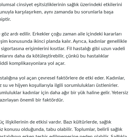
lumsal cinsiyet eşitsizliklerinin sağlık üzerindeki etkilerini
orunuyla karşılaşırken, aynı zamanda bu sorunlarla başa
iptir.
 göz ardı edilir. Erkekler çoğu zaman aile içindeki kararları
şim konusunda ikinci planda kalır. Ayrıca, kadınlar genellikle
sigortasına erişimlerini kısıtlar. Fil hastalığı gibi uzun vadeli
mlarını daha da kötüleştirebilir, çünkü bu hastalıklar
ciddi komplikasyonlara yol açar.
astalığına yol açan çevresel faktörlere de etki eder. Kadınlar,
 su ve hijyen koşullarıyla ilgili sorumlulukları üstlenirler.
luluklar kadınlar için daha ağır bir yük haline gelir. Yetersiz
hazırlayan önemli bir faktördür.
ç ilişkilerinin de etkisi vardır. Bazı kültürlerde, sağlık
z konusu olduğunda, tabu olabilir. Toplumlar, belirli sağlık
 hastalığının erken teşhis edilmemesine neden olabilir. Sağlıkla