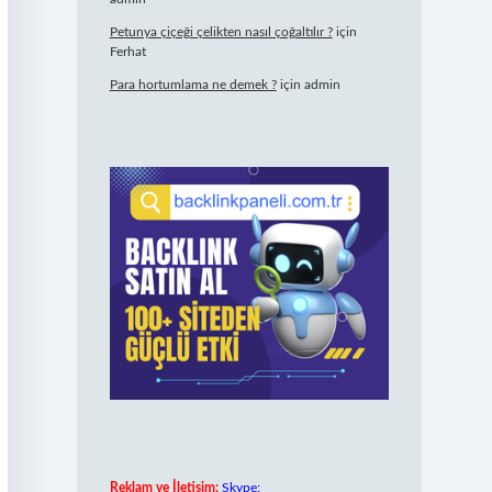
Petunya çiçeği çelikten nasıl çoğaltılır ?
için
Ferhat
Para hortumlama ne demek ?
için
admin
Reklam ve İletişim:
Skype: