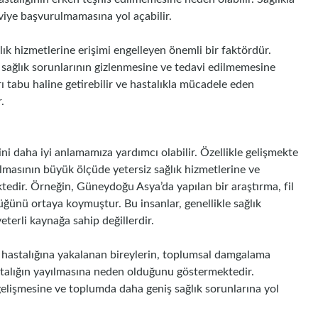
aviye başvurulmamasına yol açabilir.
ğlık hizmetlerine erişimi engelleyen önemli bir faktördür.
r, sağlık sorunlarının gizlenmesine ve tedavi edilmemesine
rı tabu haline getirebilir ve hastalıkla mücadele eden
.
rini daha iyi anlamamıza yardımcı olabilir. Özellikle gelişmekte
ılmasının büyük ölçüde yetersiz sağlık hizmetlerine ve
tedir. Örneğin, Güneydoğu Asya’da yapılan bir araştırma, fil
üğünü ortaya koymuştur. Bu insanlar, genellikle sağlık
terli kaynağa sahip değillerdir.
il hastalığına yakalanan bireylerin, toplumsal damgalama
talığın yayılmasına neden olduğunu göstermektedir.
 gelişmesine ve toplumda daha geniş sağlık sorunlarına yol