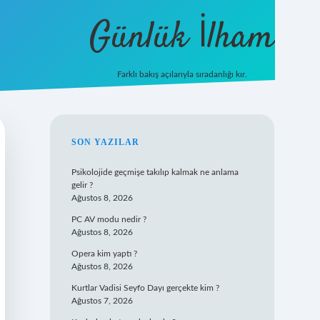
Günlük İlham
Farklı bakış açılarıyla sıradanlığı kır.
grandoperabet giriş
SIDEBAR
SON YAZILAR
Psikolojide geçmişe takılıp kalmak ne anlama
gelir ?
Ağustos 8, 2026
PC AV modu nedir ?
Ağustos 8, 2026
Opera kim yaptı ?
Ağustos 8, 2026
Kurtlar Vadisi Seyfo Dayı gerçekte kim ?
Ağustos 7, 2026