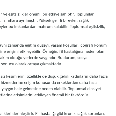
 ve eşitsizlikler önemli bir etkiye sahiptir. Toplumlar,
sınıflara ayrılmıştır. Yüksek gelirli bireyler, sağlık
reyler bu imkanlardan mahrum kalabilir. Toplumsal eşitsizlik,
dir; aynı zamanda eğitim düzeyi, yaşam koşulları, coğrafi konum
ine erişimi etkileyebilir. Örneğin, fil hastalığına neden olan
 hakim olduğu yerlerde yaygındır. Bu durum, sosyal
bir sonucu olarak ortaya çıkmaktadır.
sız kesimlerin, özellikle de düşük gelirli kadınların daha fazla
k hizmetlerine erişim konusunda erkeklerden daha fazla
ha yaygın hale gelmesine neden olabilir. Toplumsal cinsiyet
etlerine erişimlerini etkileyen önemli bir faktördür.
likleri derinleştirir. Fil hastalığı gibi kronik sağlık sorunları,