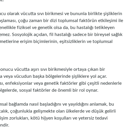
u olarak vücutta sıvı birikmesi ve bununla birlikte şişliklerin
aşlaması, çoğu zaman bir dizi toplumsal faktörün etkileşimi ile
enellikle fiziksel ve genetik olsa da, bu hastalığı tetikleyen
lemez. Sosyolojik açıdan, fil hastalığı sadece bir bireysel sağlık
etlerine erişim biçimlerinin, eşitsizliklerin ve toplumsal
sonucu vücutta aşırı sıvı birikmesiyle ortaya çıkan bir
da veya vücudun başka bölgelerinde şişliklere yol açar.
, enfeksiyonlar veya genetik faktörler gibi çeşitli nedenlerle
ölgelerde, sosyal faktörler de önemli bir rol oynar.
umsal bağlamda nasıl başladığını ve yayıldığını anlamak, bu
talık, çoğunlukla gelişmekte olan ülkelerde ve düşük gelirli
şim zorlukları, kötü hijyen koşulları ve yetersiz tedavi
endir.