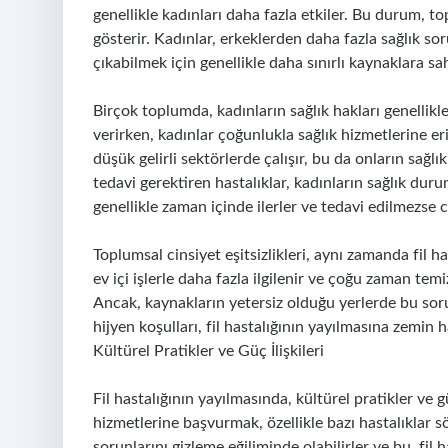
genellikle kadınları daha fazla etkiler. Bu durum, top
gösterir. Kadınlar, erkeklerden daha fazla sağlık s
çıkabilmek için genellikle daha sınırlı kaynaklara sah
Birçok toplumda, kadınların sağlık hakları genellikle
verirken, kadınlar çoğunlukla sağlık hizmetlerine eri
düşük gelirli sektörlerde çalışır, bu da onların sağlık 
tedavi gerektiren hastalıklar, kadınların sağlık duru
genellikle zaman içinde ilerler ve tedavi edilmezse 
Toplumsal cinsiyet eşitsizlikleri, aynı zamanda fil h
ev içi işlerle daha fazla ilgilenir ve çoğu zaman temiz
Ancak, kaynakların yetersiz olduğu yerlerde bu sorum
hijyen koşulları, fil hastalığının yayılmasına zemin 
Kültürel Pratikler ve Güç İlişkileri
Fil hastalığının yayılmasında, kültürel pratikler ve gü
hizmetlerine başvurmak, özellikle bazı hastalıklar sö
sorunlarını gizleme eğiliminde olabilirler ve bu, fil