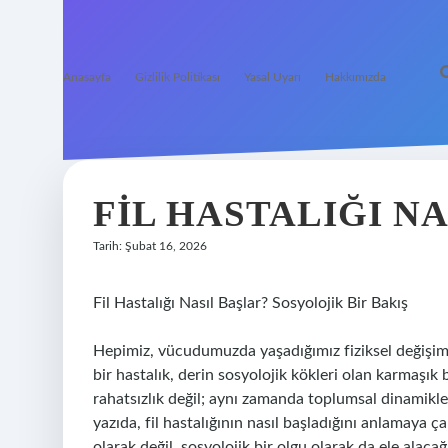
Anasayfa
Gizlilik Politikası
Yasal Uyarı
Hakkımızda
FIL HASTALIĞI NA
Tarih: Şubat 16, 2026
Fil Hastalığı Nasıl Başlar? Sosyolojik Bir Bakış
Hepimiz, vücudumuzda yaşadığımız fiziksel değişiml
bir hastalık, derin sosyolojik kökleri olan karmaşık bi
rahatsızlık değil; aynı zamanda toplumsal dinamiklerin
yazıda, fil hastalığının nasıl başladığını anlamaya ç
olarak değil, sosyolojik bir olgu olarak da ele alacağ