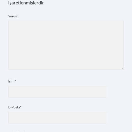
işaretlenmişlerdir
Yorum
İsim*
E-Posta*