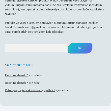
nedenle, sitedeki içerikleri proaktif olarak denetleme veya araştırma
yükümlülüğümüz bulunmamaktadır. Ancak, üyelerimiz yazdıkları içeriklerin
sorumluluğunu taşımakta olup, siteye üye olarak bu sorumluluğu kabul etmiş
sayılırlar.
Hukuka ve yasal düzenlemelere aykırı olduğunu düşündüğünüz içerikleri,
backlinkpanelicomtr@gmail.com
adresine bildirmeniz halinde, ilgili içerikler
yasal süre içerisinde sitemizden kaldırılacaktır.
Arama
SON YORUMLAR
Recat ne demek ?
için
admin
Recat ne demek ?
için
Alaz
Petunya çiçeği çelikten nasıl çoğaltılır ?
için
admin