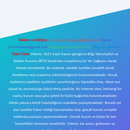
randoperabet giriş
Reklam ve İletişim:
E-mail:
backlinkpaneli@gmail.com
Teams:
forumhizmeti@gmail.com
Whatsapp: 0262 606 0 726
Telegram: @karabul
Yasal Uyarı:
Sitemiz, 5651 Sayılı Kanun gereğince Bilgi Teknolojileri ve
İletişim Kurumu (BTK) tarafından onaylanmış bir Yer Sağlayıcı olarak
hizmet vermektedir. Bu nedenle, sitedeki içerikleri proaktif olarak
denetleme veya araştırma yükümlülüğümüz bulunmamaktadır. Ancak,
üyelerimiz yazdıkları içeriklerin sorumluluğunu taşımakta olup, siteye üye
olarak bu sorumluluğu kabul etmiş sayılırlar. Bu internet sitesi, herhangi bir
marka, kurum veya şahıs şirketi ile hiçbir bağlantısı bulunmamaktadır.
Sitede yalnızca kendi hazırladığımız makaleler paylaşılmaktadır. Burada yer
alan içerikler haber niteliği taşımamakta olup, gerçek kurum ve kişiler
hakkında paylaşım yapılmamaktadır. Gerçek kurum ve kişiler ile isim
benzerlikleri tamamen tesadüfidir. Sitemiz, kar amacı gütmeyen ve