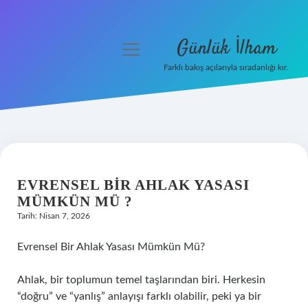
Günlük İlham
menüyü
aç
Farklı bakış açılarıyla sıradanlığı kır.
Anasayfa
Gizlilik Politikası
Yasal Uyarı
EVRENSEL BIR AHLAK YASASI
Hakkımızda
MÜMKÜN MÜ ?
Tarih: Nisan 7, 2026
Evrensel Bir Ahlak Yasası Mümkün Mü?
Ahlak, bir toplumun temel taşlarından biri. Herkesin
“doğru” ve “yanlış” anlayışı farklı olabilir, peki ya bir